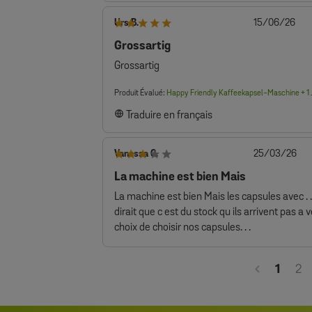
Dat
Urs B.
15/06/26
de
Grossartig
pub
Grossartig
Produit Évalué:
Happy Friendly Kaffeekapsel-Maschine + 1 J
Traduire en français
Da
Vanessa G.
25/03/26
de
La machine est bien Mais
pub
La machine est bien Mais les capsules avec .
dirait que c est du stock qu ils arrivent pas a v
choix de choisir nos capsules. . .
1
2