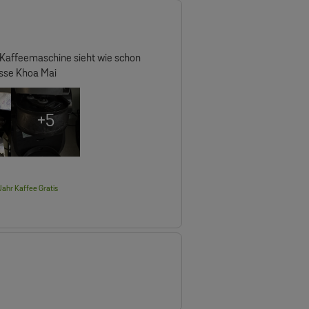
te
lication
e Kaffeemaschine sieht wie schon
üsse Khoa Mai
+5
ahr Kaffee Gratis
te
lication