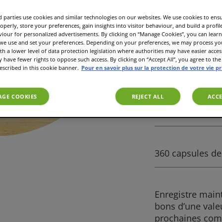
99.90 CHF
 parties use cookies and similar technologies on our websites. We use cookies to ens
operly, store your preferences, gain insights into visitor behaviour, and build a profil
viour for personalized advertisements. By clicking on “Manage Cookies”, you can lea
 we use and set your preferences. Depending on your preferences, we may process you
th a lower level of data protection legislation where authorities may have easier acces
have fewer rights to oppose such access. By clicking on “Accept All”, you agree to the 
escribed in this cookie banner.
Pour en savoir plus sur la protection de votre vie p
GE COOKIES
REJECT ALL
ACCE
Machine à café 
avantageux
360 capsules d
Enregistre main
bons d’une vale
prochaines co