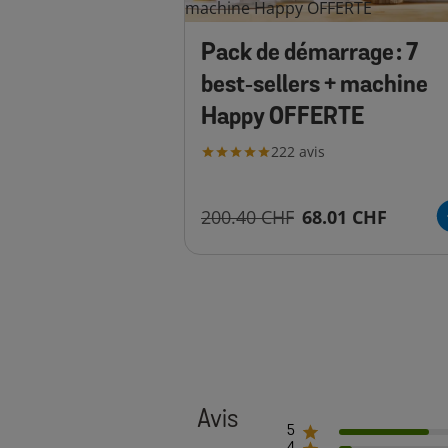
Pack de démarrage : 7
best‑sellers + machine
Happy OFFERTE
222
avis
200.40 CHF
68.01 CHF
5