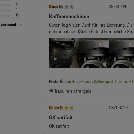
1
2
Da
Khoa M.
25/06/26
1
de
0
Kaffeemaschinen
pub
 pertinent
Guten Tag Vielen Dank für Ihre Lieferung. Di
gebraucht aus. (Siehe Fotos) Freundliche Gr
Produit Évalué:
Happy Friendly Kaffeekapsel-Maschine + 1 J
Traduire en français
Da
Gilles B.
08/06/26
de
OK satifait
pub
OK satifait