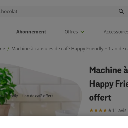
Abonnement
Offres
Accessoire
ine
Machine à capsules de café Happy Friendly + 1 an de ca
/
Machine à
Happy Frie
offert
11
avis
294.1
Prix de base