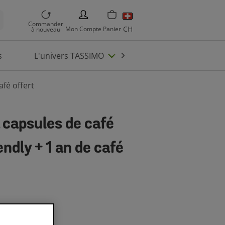
PERSON
Commander
CH
Mon
Compte
Panier
à nouveau
s
L'univers TASSIMO
Enregistrez machin
fé offert
 capsules de café
ndly + 1 an de café
5 CHF