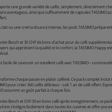
orte une grande variété de cafés, simplement, directement chez
à prix avantageux, ainsi que suffisamment de capsules TASSIMO 
fert.
 au lait ou une crema douce à intense, les pods TASSIMO préparen
arantie Bosch et 30 CHF de bons d’achat pour du café supplémentai
oyers qui apprécient la qualité et le confort, la TASSIMO Happy es
cial.
facile de savourer un excellent café avec TASSIMO – commandé e
sforme chaque pause en plaisir caféiné. Ce pack complet inclu
O pour créer 360 cafés délicieux – soit 1 an de café offert. Espre
O assurent un goût parfait à chaque fois.
arantie Bosch et CHF 30 en bons café après enregistrement, ce pack
achine s’intègre facilement dans toutes les cuisines et offre une 