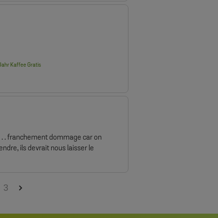
e
lication
ahr Kaffee Gratis
te
lication
 . . . franchement dommage car on
endre, ils devrait nous laisser le
3