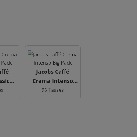
affé
Jacobs Caffé
ssico
Crema Intenso
ck
Big Pack
es
96 Tasses