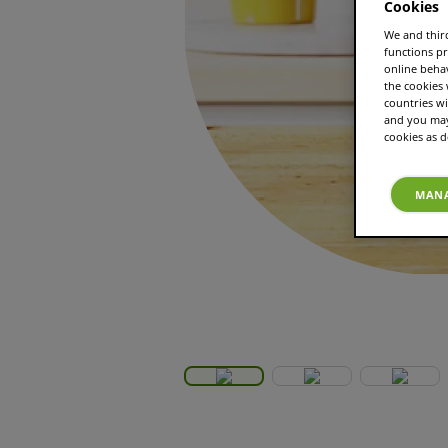
Cookies
We and third
functions pr
online beha
the cookies
countries wi
and you may 
cookies as d
MANA