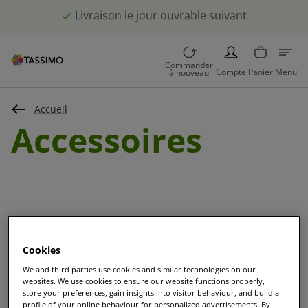
Livraison le jour ouvrable suivant
PERSON
Commander
Compte
Panier
Menu
à nouveau
Accueil
Accessoires
Cookies
Trier et Filtrer
We and third parties use cookies and similar technologies on our
websites. We use cookies to ensure our website functions properly,
store your preferences, gain insights into visitor behaviour, and build a
profile of your online behaviour for personalized advertisements. By