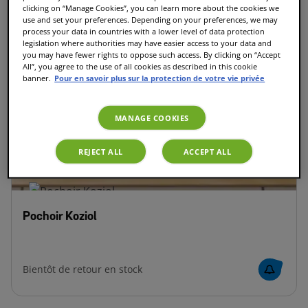
Pastilles de Détartrage
clicking on “Manage Cookies”, you can learn more about the cookies we
TASSIMO par Bosch
use and set your preferences. Depending on your preferences, we may
process your data in countries with a lower level of data protection
legislation where authorities may have easier access to your data and
you may have fewer rights to oppose such access. By clicking on “Accept
All”, you agree to the use of all cookies as described in this cookie
banner.
Pour en savoir plus sur la protection de votre vie privée
9.90 CHF
MANAGE COOKIES
REJECT ALL
ACCEPT ALL
Pochoir Koziol
Bientôt de retour en stock