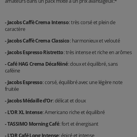
amateurs dans un pack mixte à un prix avantageux :*
- Jacobs Caffè Crema Intenso
: très corsé et plein de
caractère
- Jacobs Caffè Crema Classico
: harmonieux et velouté
- Jacobs Espresso Ristretto
: très intense et riche en arômes
- Café HAG Crema Décaféiné
: doux et équilibré, sans
caféine
- Jacobs Espresso
: corsé, équilibré avec une légère note
fruitée
- Jacobs Médaille d’Or
: délicat et doux
- L’OR XL Intense
: Americano riche et équilibré
- TASSIMO Morning Café
: fort et énergisant
- L’OR Café Long Intense
: épicé et intense