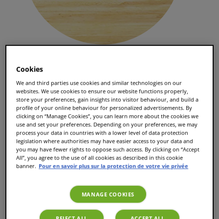
Cookies
Le meilleur du café noir - 10 paquets
We and third parties use cookies and similar technologies on our
websites. We use cookies to ensure our website functions properly,
27
avis
store your preferences, gain insights into visitor behaviour, and build a
profile of your online behaviour for personalized advertisements. By
98.05 CHF
clicking on “Manage Cookies”, you can learn more about the cookies we
Prix de base
use and set your preferences. Depending on your preferences, we may
67.70 CHF
process your data in countries with a lower level of data protection
legislation where authorities may have easier access to your data and
you may have fewer rights to oppose such access. By clicking on “Accept
All”, you agree to the use of all cookies as described in this cookie
Ajouter au panier
banner.
Pour en savoir plus sur la protection de votre vie privée
MANAGE COOKIES
10 variétés du meilleur café noir de TASSIMO
REJECT ALL
ACCEPT ALL