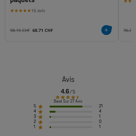
paquets
16
avis
98.15 CHF
68.71 CHF
96.00
4.6
Basé Sur 27 Avis
5
21
4
4
3
1
2
0
1
1