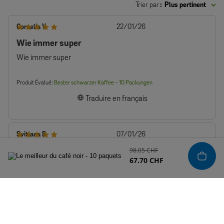
Trier par
:
Plus pertinent
Date
Cornelia V.
22/01/26
de
Wie immer super
publication
Wie immer super
Produit Évalué:
Bester schwarzer Kaffee - 10 Packungen
Traduire en français
Date
Svitlana B.
07/01/26
de
98.05 CHF
Alles gut und lecker
publication
67.70 CHF
Alles gut und lecker
Produit Évalué:
Bester schwarzer Kaffee - 10 Packungen
Traduire en français