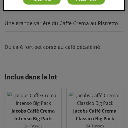
Une grande variété du Caffè Crema au Ristretto
Du café fort eet corsé au café décaféiné
Inclus dans le lot
Jacobs Caffé Crema
Jacobs Caffé Crema
Intenso Big Pack
Classico Big Pack
24 Tasses
24 Tasses