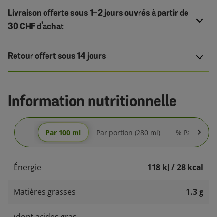
Livraison offerte sous 1-2 jours ouvrés à partir de
30 CHF d’achat
Retour offert sous 14 jours
Information nutritionnelle
Par 100 ml
Par portion (280 ml)
% Par portio
Énergie
118 kJ / 28 kcal
Matières grasses
1.3 g
(dont acides gras