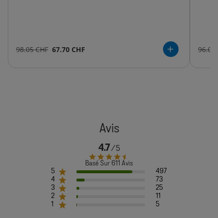
98.05 CHF
67.70 CHF
96.00
4.7
Basé Sur 611 Avis
5
497
4
73
3
25
2
11
1
5