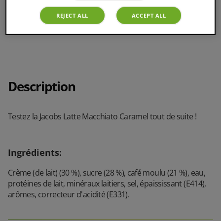
REJECT ALL
ACCEPT ALL
8 Servings
Description
Testez la Jacobs Latte Macchiato Caramel tout de suite !
Ingrédients
:
Crème (de lait) (30 %), sucre (28 %), café moulu (21 %), eau,
protéines de lait, minéraux laitiers, sel, épaississant (E414),
arômes, correcteur d'acidité (E331).