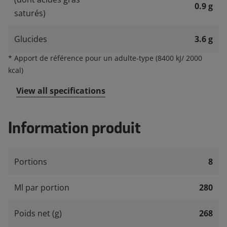
0.9 g
saturés)
Glucides
3.6 g
*
Apport de référence pour un adulte-type (8400 kJ/ 2000
kcal)
View all specifications
Information produit
Portions
8
Ml par portion
280
Poids net (g)
268