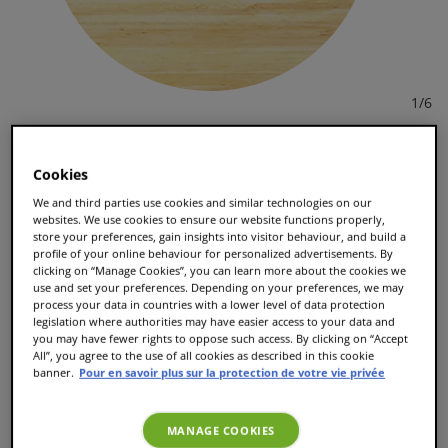
1
/
6
Jacobs Latte Macchiato Caramel
Cookies
610
avis
We and third parties use cookies and similar technologies on our
websites. We use cookies to ensure our website functions properly,
8.90 CHF
Bientôt de retour en stock
store your preferences, gain insights into visitor behaviour, and build a
profile of your online behaviour for personalized advertisements. By
clicking on “Manage Cookies”, you can learn more about the cookies we
use and set your preferences. Depending on your preferences, we may
process your data in countries with a lower level of data protection
M'informer
legislation where authorities may have easier access to your data and
you may have fewer rights to oppose such access. By clicking on “Accept
All”, you agree to the use of all cookies as described in this cookie
banner.
Pour en savoir plus sur la protection de votre vie privée
XL Taille de la tasse
MANAGE COOKIES