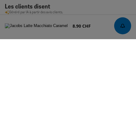
Les clients disent
Généré par IA à partir des avis clients.
Le Jacobs Latte Macchiato Caramel est salué pour son agréable arôme
de café, son excellent goût et son caractère plus parfumé que les autres
8.90 CHF
macchiatos. Les clients le trouvent délicieux et parfumé.
Lire le résumé par thèmes
Trier par
:
Plus pertinent
Date
Marcus P.
11/07/26
de
Ich besitze seit über zwanzig
publication
Ich besitze seit über zwanzig Jahren eine Tassimo
Kapselmaschine. Natürlich kaufe ich immer wieder Kapseln.
Eine tolle Erfindung, für einen Single-Haushalt. Der
Geschmack hat sich seit den Anfängen etwas geändert. Z. B.
beim Latte-Macchiato. Ich würd...
En savoir plus