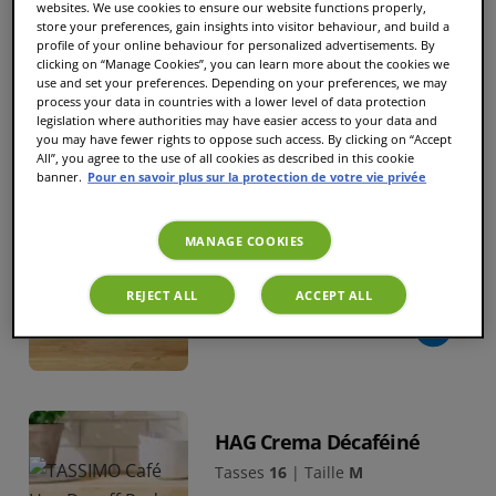
websites. We use cookies to ensure our website functions properly,
store your preferences, gain insights into visitor behaviour, and build a
Jacobs Caffé Crema
profile of your online behaviour for personalized advertisements. By
Classico XL Big Pack
clicking on “Manage Cookies”, you can learn more about the cookies we
use and set your preferences. Depending on your preferences, we may
Tasses
24
|
Taille
XL
process your data in countries with a lower level of data protection
legislation where authorities may have easier access to your data and
11.95 CHF
you may have fewer rights to oppose such access. By clicking on “Accept
All”, you agree to the use of all cookies as described in this cookie
banner.
Pour en savoir plus sur la protection de votre vie privée
MANAGE COOKIES
Jacobs Medaille D'Or
Tasses
16
|
Taille
M
REJECT ALL
ACCEPT ALL
8.90 CHF
HAG Crema Décaféiné
Tasses
16
|
Taille
M