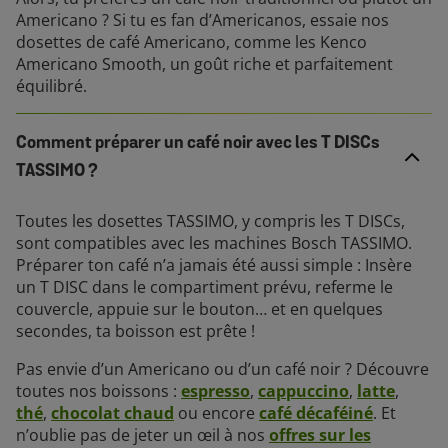
Americano ? Si tu es fan d’Americanos, essaie nos
dosettes de café Americano, comme les Kenco
Americano Smooth, un goût riche et parfaitement
équilibré.
Comment préparer un café noir avec les T DISCs
TASSIMO ?
Toutes les dosettes TASSIMO, y compris les T DISCs,
sont compatibles avec les machines Bosch TASSIMO.
Préparer ton café n’a jamais été aussi simple : Insère
un T DISC dans le compartiment prévu, referme le
couvercle, appuie sur le bouton… et en quelques
secondes, ta boisson est prête !
Pas envie d’un Americano ou d’un café noir ? Découvre
toutes nos boissons :
espresso
,
cappuccino
,
latte
,
thé
,
chocolat chaud
ou encore
café décaféiné
. Et
n’oublie pas de jeter un œil à nos
offres sur les