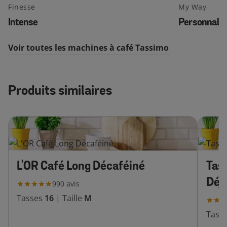
Finesse
My Way
Intense
Personnalis
Voir toutes les machines à café Tassimo
Produits similaires
L'OR Café Long Décaféiné
Tas
Déj
990
avis
Tasses
16
|
Taille
M
Tass