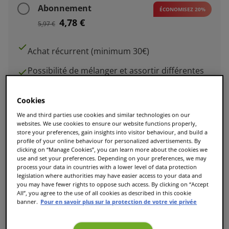
Abonnement
ÉCONOMISEZ 20%
4,78 €
5,97 €
Achat récurrent (minimum 30€)
Possibilité de mélanger et assortir différentes
boissons
Cookies
Modifiez ou annulez à tout moment
We and third parties use cookies and similar technologies on our
Choisissez votre fréquence de livraison dans votre
websites. We use cookies to ensure our website functions properly,
store your preferences, gain insights into visitor behaviour, and build a
panier
profile of your online behaviour for personalized advertisements. By
clicking on “Manage Cookies”, you can learn more about the cookies we
use and set your preferences. Depending on your preferences, we may
process your data in countries with a lower level of data protection
legislation where authorities may have easier access to your data and
you may have fewer rights to oppose such access. By clicking on “Accept
Ajouter au panier
All”, you agree to the use of all cookies as described in this cookie
banner.
Pour en savoir plus sur la protection de votre vie privée