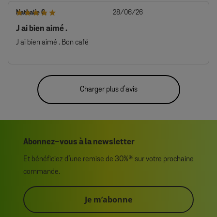
Date
Nathalie G.
28/06/26
de
J ai bien aimé .
publication
J ai bien aimé . Bon café
Charger plus d'avis
Abonnez-vous à la newsletter
Et bénéficiez d’une remise de 30%* sur votre prochaine
commande.
Je m’abonne