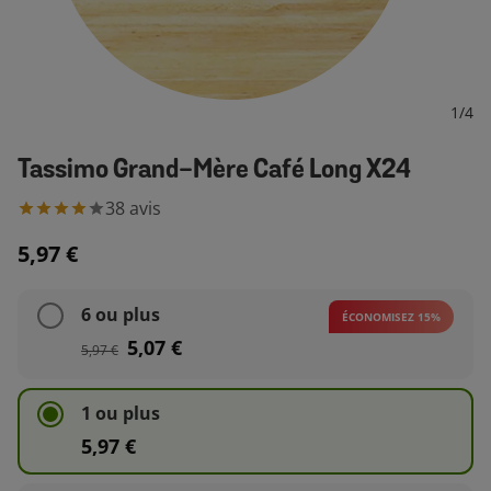
1
/
4
Tassimo Grand-Mère Café Long X24
38
avis
5,97 €
6 ou plus
ÉCONOMISEZ 15%
5,07 €
5,97 €
1 ou plus
5,97 €