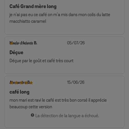
de
Café Grand mère long
publication
je n'ai pas eu ce café on m'a mis dans mon colis du latte
macchiatto caramel
Date
Marie-Helene B.
05/07/26
de
Déçue
publication
Déçue par le goût et café très court
Date
Alexandra B.
15/06/26
de
café long
publication
mon mari est ravi le café est très bon corsé il apprécie
beaucoup cette version
La détection de la langue a échoué.