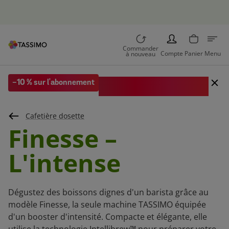
boissons
PERSON
Commander
Compte
Panier
Menu
à nouveau
Code EXTRA10 sur votre 1re
-10 % sur l'abonnement
commande
Cafetière dosette
Finesse –
L'intense
Dégustez des boissons dignes d'un barista grâce au
modèle Finesse, la seule machine TASSIMO équipée
d'un booster d'intensité. Compacte et élégante, elle
utilise la technologie Intellibrew™ pour préparer votre