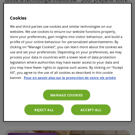
café, thé ou chocolat chaud préféré d'une simple
pression sur un bouton.
Cookies
We and third parties use cookies and similar technologies on our
websites. We use cookies to ensure our website functions properly,
Trier et Filtrer
store your preferences, gain insights into visitor behaviour, and build a
profile of your online behaviour for personalized advertisements. By
clicking on “Manage Cookies”, you can learn more about the cookies we
use and set your preferences. Depending on your preferences, we may
INTENSITYBOOST
process your data in countries with a lower level of data protection
legislation where authorities may have easier access to your data and
you may have fewer rights to oppose such access. By clicking on “Accept
All”, you agree to the use of all cookies as described in this cookie
banner.
Pour en savoir plus sur la protection de votre vie privée
Machine à café Finesse Friendly - Rouge
520
avis
MANAGE COOKIES
REJECT ALL
ACCEPT ALL
100,00 €