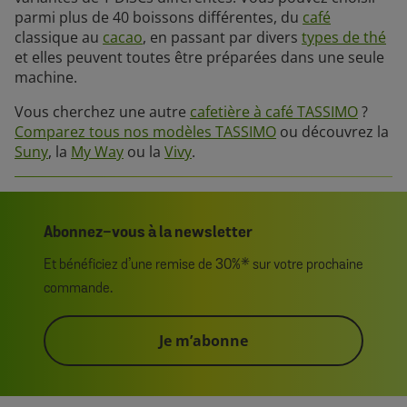
parmi plus de 40 boissons différentes, du
café
classique au
cacao
, en passant par divers
types de thé
et elles peuvent toutes être préparées dans une seule
machine.
Vous cherchez une autre
cafetière à café TASSIMO
?
Comparez tous nos modèles TASSIMO
ou découvrez la
Suny
, la
My Way
ou la
Vivy
.
Abonnez-vous à la newsletter
Et bénéficiez d’une remise de 30%* sur votre prochaine
commande.
Je m’abonne