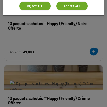
REJECT ALL
ACCEPT ALL
10 paquets achetés =Happy (Friendly) Noire
Offerte
148,78 €
49,00 €
10 paquets achetés =Happy (Friendly) Crème
Offerte