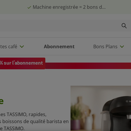
Machine enregistrée = 2 bons de 10€
tes café
Abonnement
Bons Plans
% sur l'abonnement
Code EXTRA10 sur votre 1re comman
e
nes TASSIMO, rapides,
Des boissons de qualité barista en
gie TASSIMO.