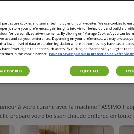
 parties use cookies and similar technologies on our websites. We use cookies to ens
operly, store your preferences, gain insights into visitor behaviour, and build a profil
viour for personalized advertisements. By clicking on “Manage Cookies”, you can lea
 we use and set your preferences. Depending on your preferences, we may process you
th a lower level of data protection legislation where authorities may have easier acces
have fewer rights to oppose such access. By clicking on “Accept All”, you agree to the 
escribed in this cookie banner.
Pour en savoir plus sur la protection de votre vie p
arques préférées
Taille de la tasse
Couleur
GE COOKIES
REJECT ALL
ACCE
meur à votre cuisine avec la machine TASSIMO Happy !
 elle prépare votre boisson chaude préférée en toute s