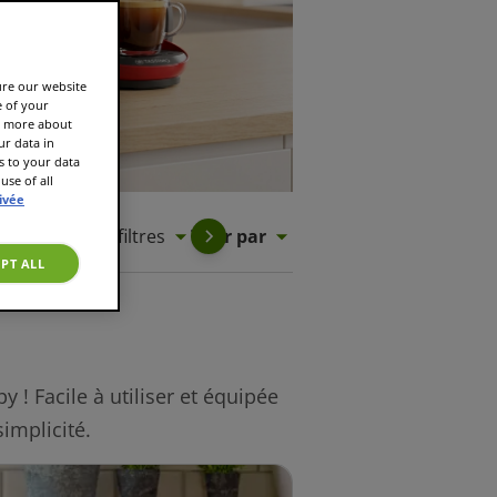
ure our website
e of your
rn more about
r data in
s to your data
use of all
rivée
Tous les filtres
Trier par
PT ALL
 Facile à utiliser et équipée
implicité.