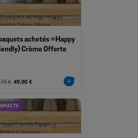
paquets achetés =Happy
iendly) Crème Offerte
,78 €
49,00 €
MPACTE