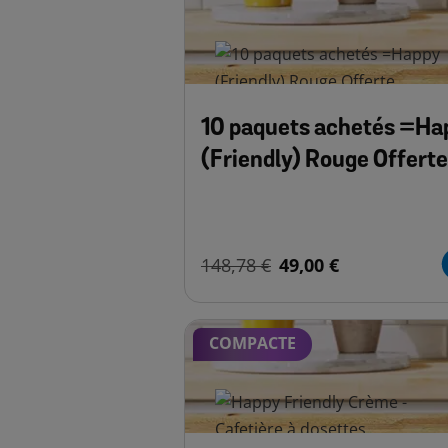
10 paquets achetés =Ha
(Friendly) Rouge Offerte
148,78 €
49,00 €
COMPACTE