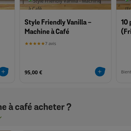
Style Friendly Vanilla -
10 p
Machine à Café
(Fr
7
avis
95,00 €
Bient
e à café acheter ?