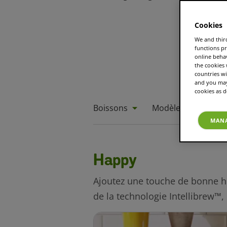
Cookies
We and third
functions pr
online beha
the cookies
countries wi
and you may 
cookies as d
Boissons
Modèle
Vos m
MANA
Happy
Ajoutez une touche de bonne hu
de la technologie Intellibrew™,