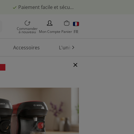
Paiement facile et sécurisé
PERSON
Commander
FR
Mon
Compte
Panier
à nouveau
Accessoires
L'univers TASSIMO
En
de