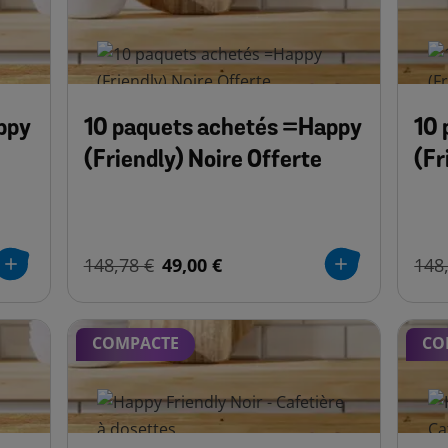
ppy
10 paquets achetés =Happy
10 
(Friendly) Noire Offerte
(Fr
148,78 €
49,00 €
148
COMPACTE
CO