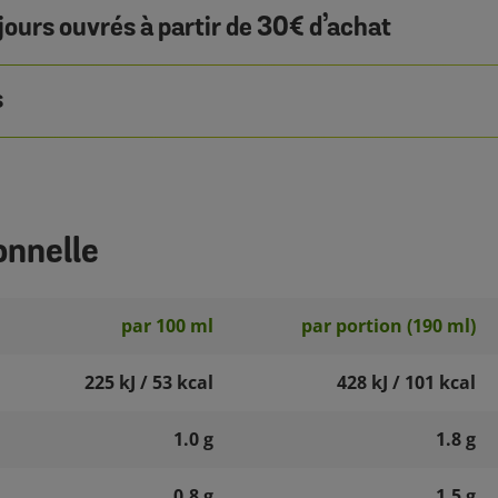
jours ouvrés à partir de 30€ d’achat
s
onnelle
par 100 ml
par portion (190 ml)
225 kJ / 53 kcal
428 kJ / 101 kcal
1.0 g
1.8 g
0.8 g
1.5 g