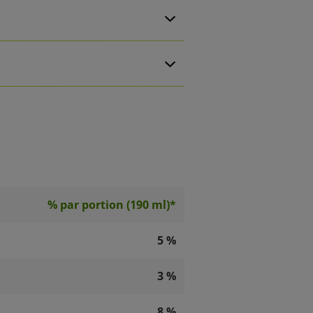
% par portion (190 ml)*
5 %
3 %
8 %