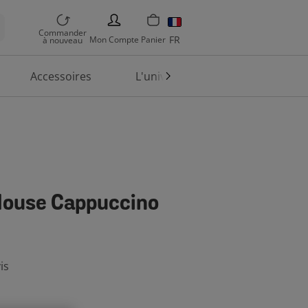
PERSON
Commander
FR
Mon
Compte
Panier
à nouveau
Accessoires
L'univers TASSIMO
En
House Cappuccino
is