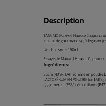
Description
TASSIMO Maxwell Housse Cappuccino C
instant de gourmandise, àdéguster jus
Une boisson = 190ml
Essayez le Maxwell Housse Cappucci
Ingrédients
:
Sucre (40 %), LAIT écrémé en poudre (2
LACTOSÉRUM EN POUDRE (de LAIT), grais
agglomérant (E551), émulsifiants (E471,