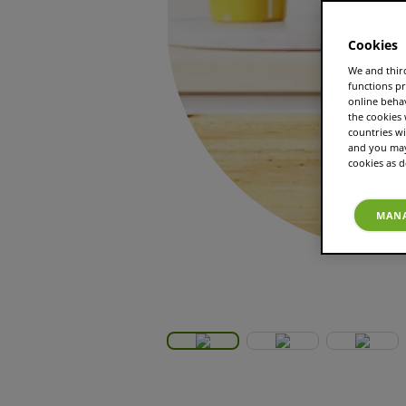
Cookies
We and third
functions pr
online beha
the cookies
countries wi
and you may 
cookies as d
MANA