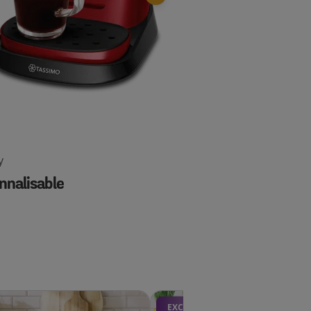
y
Happy
nnalisable
Essentielle
EXCLU WEB