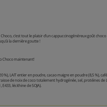
hoco, c’est tout le plaisir d’un cappuccinogénéreux goût choc
qu’à la dernière goutte !
no Choco maintenant!
0 %), LAIT entier en poudre, cacao maigre en poudre (8,5 %), café 
se de noix de coco totalement hydrogénée, sel, protéines de LAIT
 E433, lécithine de SOJA).