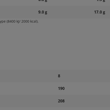
9.0 g
17.0 g
pe (8400 kJ/ 2000 kcal).
8
190
208