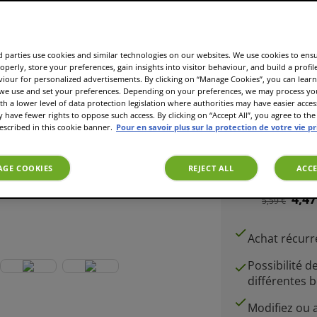
6 ou plus
4,75
5,59 €
 parties use cookies and similar technologies on our websites. We use cookies to ens
operly, store your preferences, gain insights into visitor behaviour, and build a profil
viour for personalized advertisements. By clicking on “Manage Cookies”, you can lea
 we use and set your preferences. Depending on your preferences, we may process you
th a lower level of data protection legislation where authorities may have easier acces
1 ou plus
have fewer rights to oppose such access. By clicking on “Accept All”, you agree to the 
5,59 €
escribed in this cookie banner.
Pour en savoir plus sur la protection de votre vie p
GE COOKIES
REJECT ALL
ACCE
Abonnem
4,47
5,59 €
Achat récur
Possibilité d
différentes 
Modifiez ou