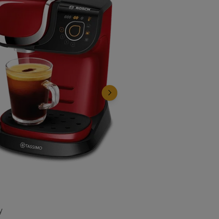
y
Happy