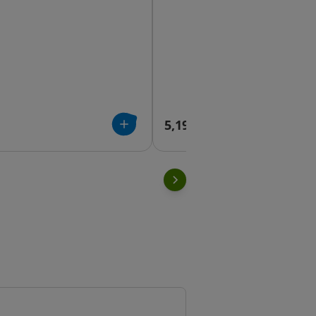
5,19 €
e