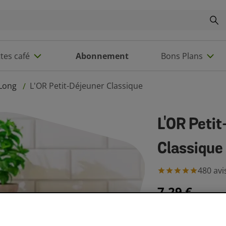
tes café
Abonnement
Bons Plans
 Long
L'OR Petit-Déjeuner Classique
/
L'OR Peti
Classique
480
avi
7,29 €
6 ou plus