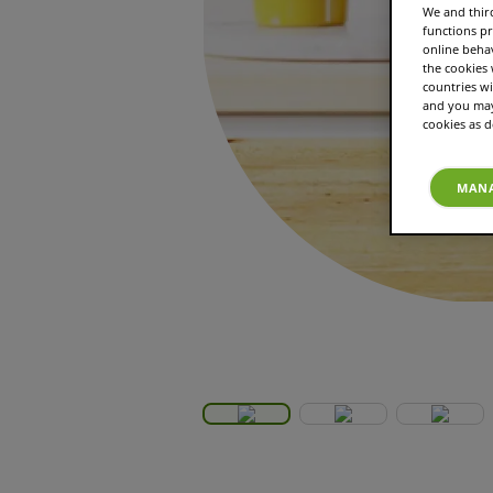
We and third
functions pr
online beha
the cookies
countries wi
and you may 
cookies as d
MANA