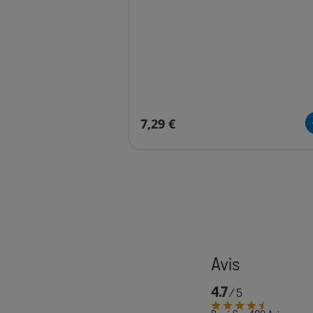
7,29 €
4.7