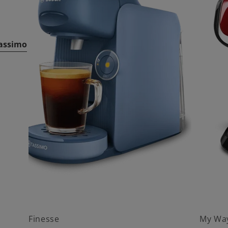
Tassimo
Finesse
My Wa