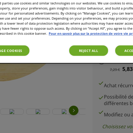
 parties use cookies and similar technologies on our websites. We use cookies to ens
6,20
7,29 €
operly, store your preferences, gain insights into visitor behaviour, and build a profil
viour for personalized advertisements. By clicking on “Manage Cookies”, you can lea
 we use and set your preferences. Depending on your preferences, we may process you
th a lower level of data protection legislation where authorities may have easier acces
have fewer rights to oppose such access. By clicking on “Accept All”, you agree to the 
1 ou plus
escribed in this cookie banner.
Pour en savoir plus sur la protection de votre vie p
7,29 €
GE COOKIES
REJECT ALL
ACCE
Abonnem
5,83
7,29 €
Achat récur
Possibilité d
différentes 
Modifiez ou
Choisissez vo