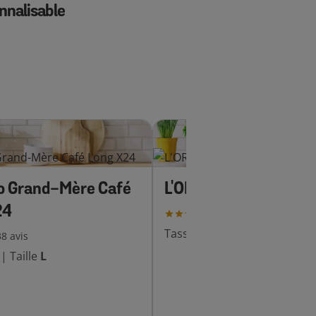
nnalisable
Essentielle
o Grand-Mère Café
L'OR Café Long Absol
24
128
avis
Tasses
16
|
Taille
M
38
avis
|
Taille
L