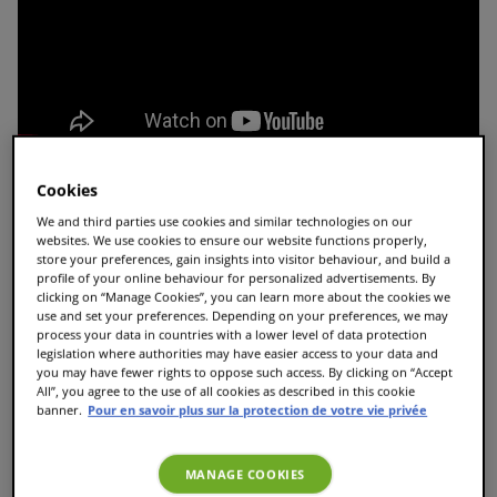
Cookies
Les cuisines sont toutes différentes, avec chacune
We and third parties use cookies and similar technologies on our
son ambiance et ses couleurs, et la TASSIMO
websites. We use cookies to ensure our website functions properly,
FINESSE s'adapte à chacune d'entre elles. Côté
store your preferences, gain insights into visitor behaviour, and build a
profile of your online behaviour for personalized advertisements. By
design, vous n'aurez pas de problème à trouver une
clicking on “Manage Cookies”, you can learn more about the cookies we
TASSIMO Finesse qui conviendra à votre intérieur,
use and set your preferences. Depending on your preferences, we may
que vous préfériez une couleur classique ou un
process your data in countries with a lower level of data protection
coloris plus moderne !
legislation where authorities may have easier access to your data and
you may have fewer rights to oppose such access. By clicking on “Accept
All”, you agree to the use of all cookies as described in this cookie
banner.
Pour en savoir plus sur la protection de votre vie privée
MANAGE COOKIES