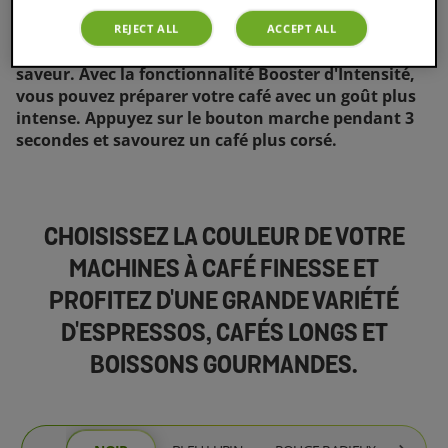
ENCORE PLUS D'INTENSITÉ CAFÉ EN UN CLIC!
REJECT ALL
ACCEPT ALL
Personnalisez votre café en lui donnant plus de
saveur. Avec la fonctionnalité Booster d'Intensité,
vous pouvez préparer votre café avec un goût plus
intense. Appuyez sur le bouton marche pendant 3
secondes et savourez un café plus corsé.
CHOISISSEZ LA COULEUR DE VOTRE
MACHINES À CAFÉ FINESSE ET
PROFITEZ D'UNE GRANDE VARIÉTÉ
D'ESPRESSOS, CAFÉS LONGS ET
BOISSONS GOURMANDES.