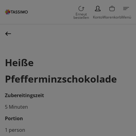
PERSON
Erneut
Konto
Warenkorb
Menü
bestellen
Heiße
Pfefferminzschokolade
Zubereitingszeit
5 Minuten
Portion
1 person