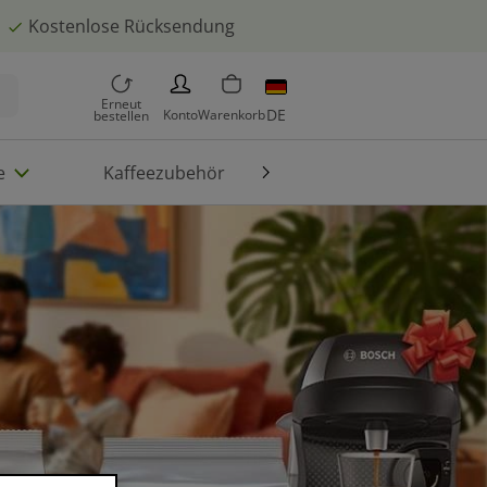
Kostenlose Rücksendung
PERSON
Erneut
DE
Konto
Warenkorb
bestellen
e
Kaffeezubehör
Die Welt von TASSIMO