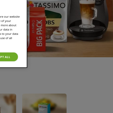
ure our website
e of your
rn more about
r data in
s to your data
use of all
PT ALL