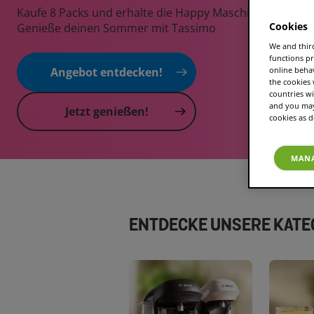
Kaufe 8 Packs und erhalte die Happy Maschine GRATIS d
Cookies
Genieße deinen Sommer mit Tassimo
We and third
functions pr
online beha
Angebot entdecken!
the cookies
countries wi
and you may 
Jetzt genießen!
cookies as d
MANA
ENTDECKE UNSERE KATE