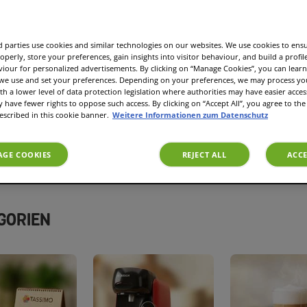
azu.
 parties use cookies and similar technologies on our websites. We use cookies to ens
operly, store your preferences, gain insights into visitor behaviour, and build a profil
viour for personalized advertisements. By clicking on “Manage Cookies”, you can lea
 we use and set your preferences. Depending on your preferences, we may process you
th a lower level of data protection legislation where authorities may have easier acces
have fewer rights to oppose such access. By clicking on “Accept All”, you agree to the 
escribed in this cookie banner.
Weitere Informationen zum Datenschutz
GE COOKIES
REJECT ALL
ACCE
GORIEN