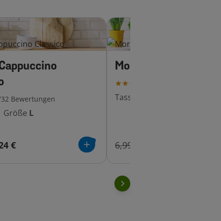
 Cappuccino
Morning Café XL
o
691
Bewertungen
Tassen
21
|
Größe
XL
732
Bewertungen
|
Größe
L
24 €
6,99 €
5,52 €