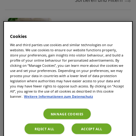
Milka Kakao
Tassen
10
|
Größe
L
Cookies
We and third parties use cookies and similar technologies on our
6,99 €
5,24 €
websites. We use cookies to ensure our website functions properly,
store your preferences, gain insights into visitor behaviour, and build a
profile of your online behaviour for personalized advertisements. By
clicking on “Manage Cookies”, you can learn more about the cookies we
use and set your preferences. Depending on your preferences, we may
EXKLUSIV ONLINE
process your data in countries with a lower level of data protection
legislation where authorities may have easier access to your data and
Cadbury Kakao
you may have fewer rights to oppose such access. By clicking on “Accept
All”, you agree to the use of all cookies as described in this cookie
Tassen
10
|
Größe
L
banner.
Weitere Informationen zum Datenschutz
6,99 €
5,24 €
MANAGE COOKIES
REJECT ALL
ACCEPT ALL
Tassimo Milka Pistazie