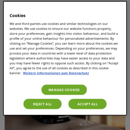
5 Minuten
Portion
Cookies
We and third parties use cookies and similar technologies on our
1 Person
websites. We use cookies to ensure our website functions properly,
store your preferences, gain insights into visitor behaviour, and build a
T DISC
profile of your online behaviour for personalized advertisements. By
clicking on “Manage Cookies”, you can learn more about the cookies we
Espresso, wir empfehlen L'OR Fortissimo TASSIMO
use and set your preferences. Depending on your preferences, we may
oder L’OR Forza TASSIMO
process your data in countries with a lower level of data protection
legislation where authorities may have easier access to your data and
you may have fewer rights to oppose such access. By clicking on “Accept
All”, you agree to the use of all cookies as described in this cookie
banner.
Weitere Informationen zum Datenschutz
MANAGE COOKIES
REJECT ALL
ACCEPT ALL