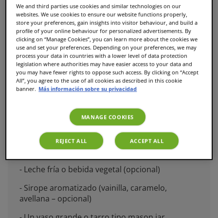
We and third parties use cookies and similar technologies on our
websites. We use cookies to ensure our website functions properly,
store your preferences, gain insights into visitor behaviour, and build a
Café frappé receta casera con TASSIMO
profile of your online behaviour for personalized advertisements. By
clicking on “Manage Cookies”, you can learn more about the cookies we
use and set your preferences. Depending on your preferences, we may
process your data in countries with a lower level of data protection
legislation where authorities may have easier access to your data and
Lo que necesitas:
you may have fewer rights to oppose such access. By clicking on “Accept
All”, you agree to the use of all cookies as described in this cookie
- 1 máquina TASSIMO
banner.
Más información sobre su privacidad
- 1 cápsula TASSIMO de café (espresso, lungo o
intenso según tu gusto)
MANAGE COOKIES
- Cubitos de hielo
REJECT ALL
ACCEPT ALL
- Azúcar (opcional)
- Leche fría o bebida vegetal (opcional)
- Sirope aromatizado (vainilla, caramelo,
avellana – opcional)
- Un vaso grande o tarro tipo mason jar