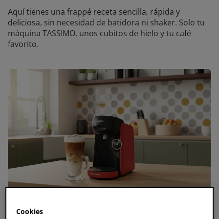
Aquí tienes una frappé receta sencilla, rápida y
deliciosa, sin necesidad de batidora ni shaker. Solo tu
máquina TASSIMO, unos cubitos de hielo y tu café
favorito.
Cookies