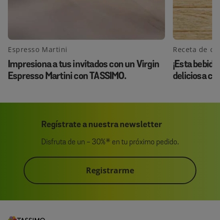
Espresso Martini
Receta de ca
Impresiona a tus invitados con un Virgin
¡Esta bebida
Espresso Martini con TASSIMO.
deliciosa co
Regístrate a nuestra newsletter
Disfruta de un - 30%* en tu próximo pedido.
Registrarme