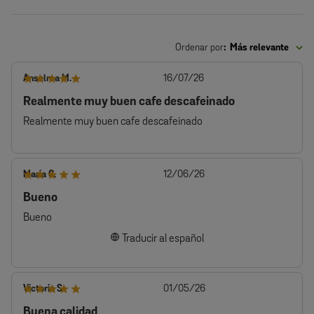
Ordenar por
:
Más relevante
Fecha
Anselma M.
16/07/26
de
Realmente muy buen cafe descafeinado
publicación
Realmente muy buen cafe descafeinado
Fecha
Maria C.
12/06/26
de
Bueno
publicación
Bueno
Traducir al español
Fecha
Victoria S.
01/05/26
de
Buena calidad
publicación