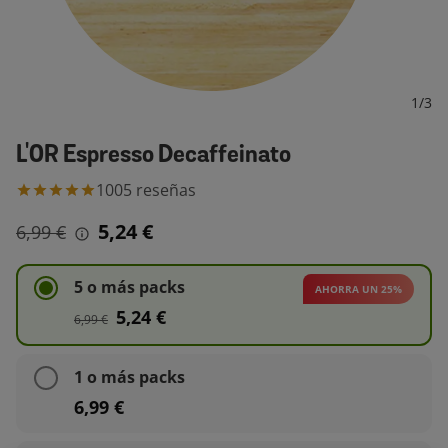
1
/
3
L'OR Espresso Decaffeinato
1005
reseñas
5,24 €
6,99 €
5 o más packs
AHORRA UN 25%
5,24 €
6,99 €
1 o más packs
6,99 €