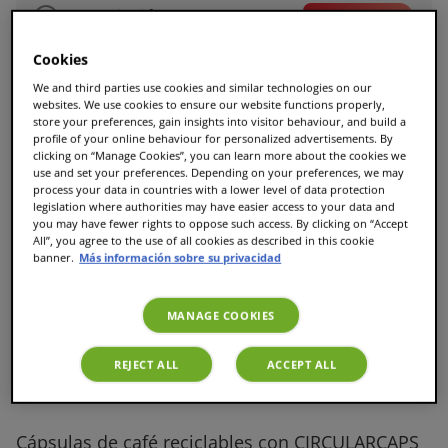
Suscripción
AHORRA UN 30%
4,89 €
6,99 €
Cookies
We and third parties use cookies and similar technologies on our
Entrega automática (30 € o más)
websites. We use cookies to ensure our website functions properly,
store your preferences, gain insights into visitor behaviour, and build a
Puedes combinar bebidas
profile of your online behaviour for personalized advertisements. By
clicking on “Manage Cookies”, you can learn more about the cookies we
use and set your preferences. Depending on your preferences, we may
Cambia o cancela cuando quieras
process your data in countries with a lower level of data protection
legislation where authorities may have easier access to your data and
Elige la frecuencia al final en la cesta
you may have fewer rights to oppose such access. By clicking on “Accept
All”, you agree to the use of all cookies as described in this cookie
banner.
Más información sobre su privacidad
MANAGE COOKIES
Añadir a la cesta
REJECT ALL
ACCEPT ALL
Cápsulas de café reciclables con CIRCULARCAPS