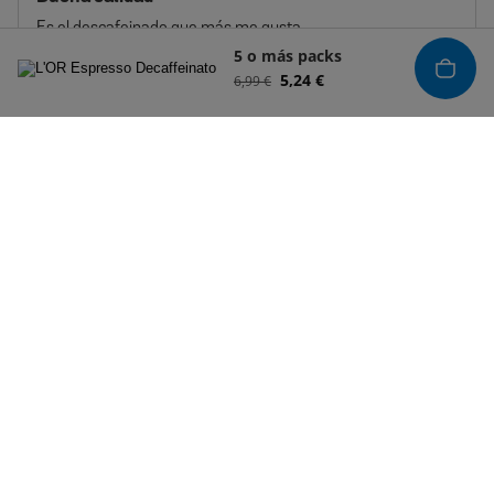
Es el descafeinado que más me gusta
5 o más packs
5,24 €
6,99 €
Fecha
Jesús S.
25/05/26
de
Está bien
publicación
Está bien
Cargar más comentarios
Regístrate a nuestra newsletter
Disfruta de un - 30%* en tu próximo pedido.