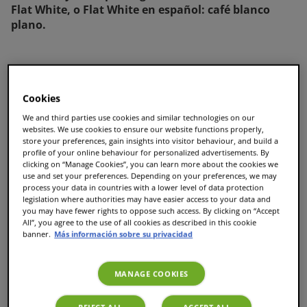
Flat White, o Flat White en español: café blanco
plano.
TASSIMO ofrece muchos tipos de café para disfrutar
en casa y, a continuación, te explicamos en detalle
Cookies
la diferencia entre Flat White y Latte, así como
entre Flat White y Cappuccino.
We and third parties use cookies and similar technologies on our
websites. We use cookies to ensure our website functions properly,
store your preferences, gain insights into visitor behaviour, and build a
profile of your online behaviour for personalized advertisements. By
clicking on “Manage Cookies”, you can learn more about the cookies we
use and set your preferences. Depending on your preferences, we may
process your data in countries with a lower level of data protection
legislation where authorities may have easier access to your data and
you may have fewer rights to oppose such access. By clicking on “Accept
All”, you agree to the use of all cookies as described in this cookie
banner.
Más información sobre su privacidad
MANAGE COOKIES
REJECT ALL
ACCEPT ALL