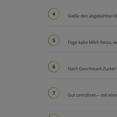
4
Gieße den abgekühlten Ka
5
Füge kalte Milch hinzu, 
6
Nach Geschmack Zucker od
7
Gut umrühren – mit eine