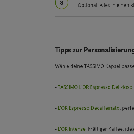
8
Optional: Alles in einen
Tipps zur Personalisierun
Wähle deine TASSIMO Kapsel pass
-
TASSIMO L’OR Espresso Delizioso
-
L’OR Espresso Decaffeinato
, perf
-
L’OR Intense
, kräftiger Kaffee, ide