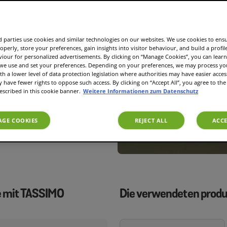
rfekte Getränk: kalt, mild und
ner TASSIMO Maschine und
ganz einfach einen Café
 parties use cookies and similar technologies on our websites. We use cookies to ens
operly, store your preferences, gain insights into visitor behaviour, and build a profil
viour for personalized advertisements. By clicking on “Manage Cookies”, you can lea
 we use and set your preferences. Depending on your preferences, we may process you
th a lower level of data protection legislation where authorities may have easier acces
d leckeres Rezept für Café
have fewer rights to oppose such access. By clicking on “Accept All”, you agree to the 
plizierten Mixer. Alles, was
escribed in this cookie banner.
Weitere Informationen zum Datenschutz
pselmaschine, ein paar
GE COOKIES
REJECT ALL
ACCE
e mit TASSIMO
Die verwendeten prod