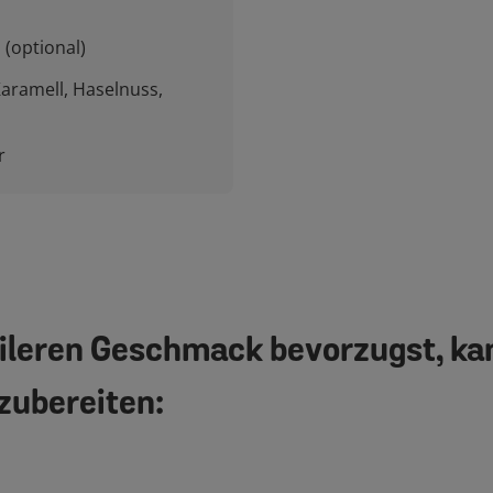
 (optional)
 Karamell, Haselnuss,
r
ileren Geschmack bevorzugst, kan
 zubereiten: