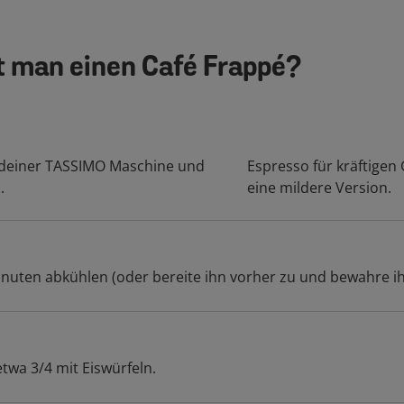
t man einen Café Frappé?
t deiner TASSIMO Maschine und
Espresso für kräftigen
.
eine mildere Version.
inuten abkühlen (oder bereite ihn vorher zu und bewahre ih
etwa 3/4 mit Eiswürfeln.