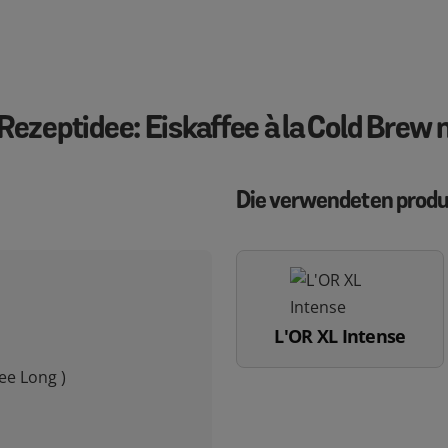
 Rezeptidee: Eiskaffee à la Cold Brew
Die verwendeten prod
L'OR XL Intense
ee Long )