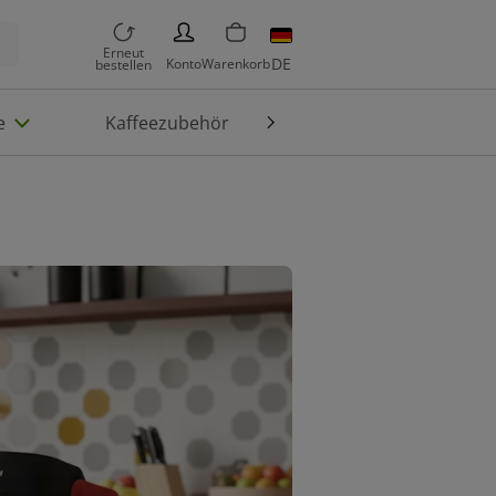
PERSON
Erneut
DE
Konto
Warenkorb
bestellen
e
Kaffeezubehör
Die Welt von TASSIMO