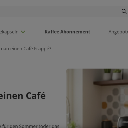
eekapseln
Kaffee Abonnement
Angebot
man einen Café Frappé?
einen Café
ee für den Sommer (oder das