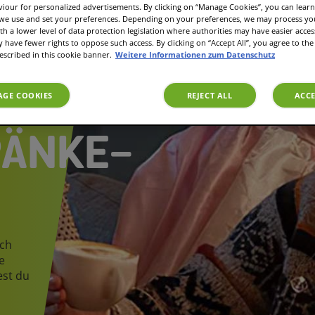
viour for personalized advertisements. By clicking on “Manage Cookies”, you can lea
 we use and set your preferences. Depending on your preferences, we may process you
th a lower level of data protection legislation where authorities may have easier acces
have fewer rights to oppose such access. By clicking on “Accept All”, you agree to the 
ETRÄNKE
escribed in this cookie banner.
Weitere Informationen zum Datenschutz
GE COOKIES
REJECT ALL
ACCE
RÄNKE-
ach
e
est du