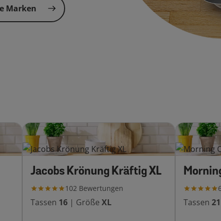
re Marken
Jacobs Krönung Kräftig XL
Morning
102
Bewertungen
Tassen
16
|
Größe
XL
Tassen
21