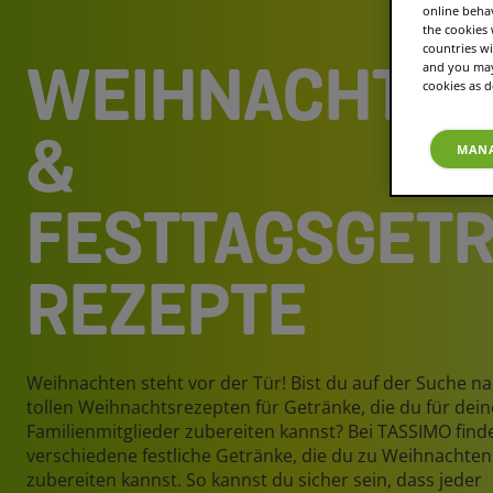
online beha
the cookies
countries wi
and you may 
WEIHNACHTSG
cookies as d
&
MANA
FESTTAGSGET
REZEPTE
Weihnachten steht vor der Tür! Bist du auf der Suche n
tollen Weihnachtsrezepten für Getränke, die du für dein
Familienmitglieder zubereiten kannst? Bei TASSIMO find
verschiedene festliche Getränke, die du zu Weihnachten
zubereiten kannst. So kannst du sicher sein, dass jeder