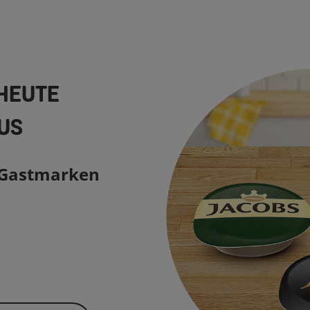
 HEUTE
US
 Gastmarken