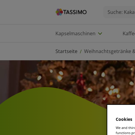
Kapselmaschinen
Kaff
Startseite
Weihnachtsgetränke &
/
Cookies
We and third
functions pr