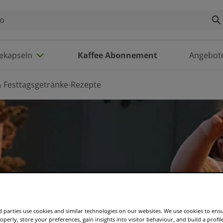
eekapseln
Kaffee Abonnement
Angebot
 Festtagsgetränke-Rezepte
 parties use cookies and similar technologies on our websites. We use cookies to ens
operly, store your preferences, gain insights into visitor behaviour, and build a profil