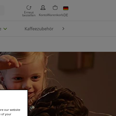
PERSON
Erneut
DE
Konto
Warenkorb
bestellen
e
Kaffeezubehör
Die Welt von TASSIMO
ure our website
e of your