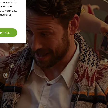
rn more about
r data in
s to your data
use of all
PT ALL