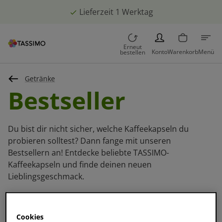
Lieferzeit 1 Werktag
PERSON
Erneut
Konto
Warenkorb
Menü
bestellen
Getränke
Bestseller
Du bist dir nicht sicher, welche Kaffeekapseln du
probieren solltest? Dann fange mit unseren
Bestsellern an! Entdecke beliebte TASSIMO-
Kaffeekapseln und finde deinen neuen
Lieblingsgeschmack.
Sortieren und Filtern
Cookies