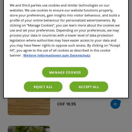
We and third parties use cookies and similar technologies on our
websites. We use cookies to ensure our website functions properly,
store your preferences, gain insights into visitor behaviour, and build a
Jacobs Caffé Crema
profile of your online behaviour for personalized advertisements. By
Classico
clicking on “Manage Cookies”, you can learn more about the cookies we
use and set your preferences. Depending on your preferences, we may
Tassen
16
|
Größe
M
process your data in countries with a lower level of data protection
legislation where authorities may have easier access to your data and
you may have fewer rights to oppose such access. By clicking on “Accept
CHF 8.30
All”, you agree to the use of all cookies as described in this cookie
banner.
Weitere Informationen zum Datenschutz
MANAGE COOKIES
JACOBS Espresso Ristretto
Big Pack
REJECT ALL
ACCEPT ALL
Tassen
24
|
Größe
S
CHF 10.95