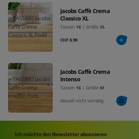
Jacobs Caffè Crema
Classico XL
Tassen
16
|
Größe
XL
CHF 8.90
Jacobs Caffè Crema
Intenso
Tassen
16
|
Größe
M
Aktuell nicht vorrätig
Ich möchte den Newsletter abonnieren