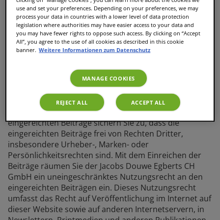
use and set your preferences. Depending on your preferences, we may
noch im Ganzen oder in Teilen imitiert werden; dies gilt
process your data in countries with a lower level of data protection
insbesondere für Marken, Logos, Grafiken, Ton- und
legislation where authorities may have easier access to your data and
Bildbestandteile, die auf dieser Website genutzt
you may have fewer rights to oppose such access. By clicking on “Accept
werden.
All”, you agree to the use of all cookies as described in this cookie
banner.
Weitere Informationen zum Datenschutz
Beiträge
In einzelnen Bereichen dieser Website können Sie von
MANAGE COOKIES
der Möglichkeit Gebrauch machen, Texte, Bildwerke
oder andere Beiträge zur Veröffentlichung
REJECT ALL
ACCEPT ALL
einzureichen. In Bezug auf die von Ihnen so
eingereichten Beiträge sichern Sie zu, dass die
eingereichten Beiträge frei von Rechten Dritter,
insbesondere Urheber-, Marken- oder
Persönlichkeitsrechten sind. Mit dem Einreichen der
Beiträge räumen Sie der Jacobs Douwe Egberts CH
GmbH ein uneingeschränktes Nutzungsrecht an den
eingereichten Beiträgen ein. Dieses Nutzungsrecht
umfasst das Recht auf Veröffentlichung im Internet auf
dieser Website sowie auf anderen Internetservern, in