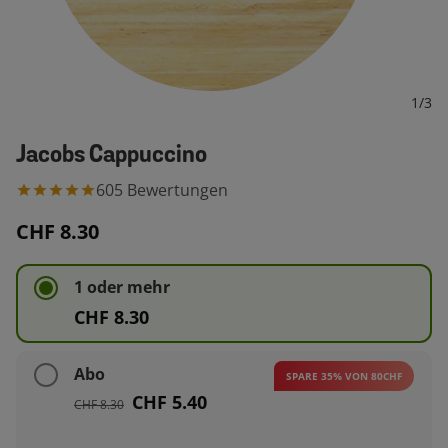
1
/
3
Jacobs Cappuccino
605
Bewertungen
CHF 8.30
1 oder mehr
CHF 8.30
Abo
SPARE 35% VON 80CHF
CHF 5.40
CHF 8.30