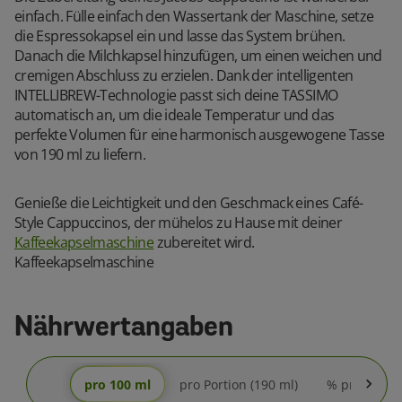
einfach. Fülle einfach den Wassertank der Maschine, setze
die Espressokapsel ein und lasse das System brühen.
Danach die Milchkapsel hinzufügen, um einen weichen und
cremigen Abschluss zu erzielen. Dank der intelligenten
INTELLIBREW-Technologie passt sich deine TASSIMO
automatisch an, um die ideale Temperatur und das
perfekte Volumen für eine harmonisch ausgewogene Tasse
von 190 ml zu liefern.
Genieße die Leichtigkeit und den Geschmack eines Café-
Style Cappuccinos, der mühelos zu Hause mit deiner
Kaffeekapselmaschine
zubereitet wird.
Kaffeekapselmaschine
Nährwertangaben
pro 100 ml
pro Portion (190 ml)
% pro Portio