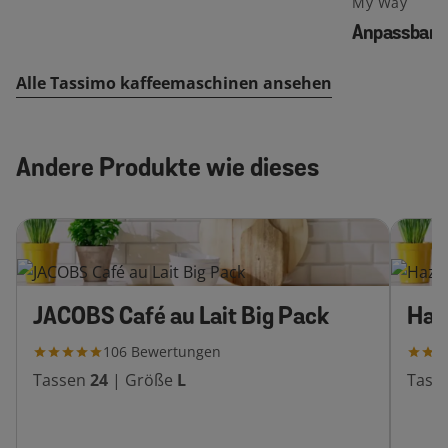
My Way
Anpassbar
Alle Tassimo kaffeemaschinen ansehen
Andere Produkte wie dieses
JACOBS Café au Lait Big Pack
Haz
106
Bewertungen
Tassen
24
|
Größe
L
Tass