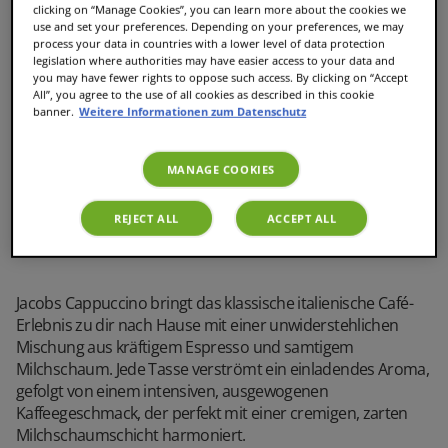
clicking on “Manage Cookies”, you can learn more about the cookies we
use and set your preferences. Depending on your preferences, we may
Schnelle, unkomplizierte Zubereitung
process your data in countries with a lower level of data protection
legislation where authorities may have easier access to your data and
you may have fewer rights to oppose such access. By clicking on “Accept
All”, you agree to the use of all cookies as described in this cookie
banner.
Weitere Informationen zum Datenschutz
8 Portionen zu je 190 ml
MANAGE COOKIES
Beschreibung
REJECT ALL
ACCEPT ALL
Jacobs Cappuccino bringt das klassische italienische Café-
Erlebnis zu dir nach Hause mit einer unwiderstehlichen
Mischung aus kräftigem Espresso und samtigem
Milchschaum. Jede Tasse verströmt ein einladendes Aroma,
gefolgt von einem intensiven, ausgewogenen
Kaffeegeschmack, der perfekt mit einer cremigen, zarten
Milchschaumschicht harmoniert.