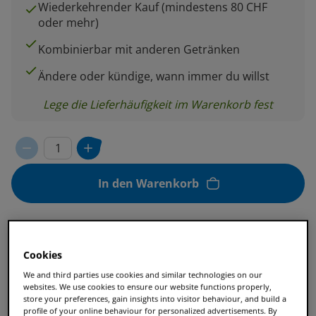
Wiederkehrender Kauf (mindestens 80 CHF
oder mehr)
Kombinierbar mit anderen Getränken
Ändere oder kündige, wann immer du willst
Lege die Lieferhäufigkeit im Warenkorb fest
In den Warenkorb
Cookies
TASSIMO Common Grounds – nachhaltig
We and third parties use cookies and similar technologies on our
genießen.
websites. We use cookies to ensure our website functions properly,
store your preferences, gain insights into visitor behaviour, and build a
profile of your online behaviour for personalized advertisements. By