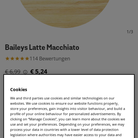
1
/
3
Baileys Latte Macchiato
114
Bewertungen
€ 5,24
€ 6,99
10 oder mehr
Cookies
SPARE 25%
€ 5,24
We and third parties use cookies and similar technologies on our
€ 6,99
websites. We use cookies to ensure our website functions properly,
store your preferences, gain insights into visitor behaviour, and build a
profile of your online behaviour for personalized advertisements. By
1 oder mehr
clicking on “Manage Cookies”, you can learn more about the cookies we
€ 6,99
use and set your preferences. Depending on your preferences, we may
process your data in countries with a lower level of data protection
legislation where authorities may have easier access to your data and