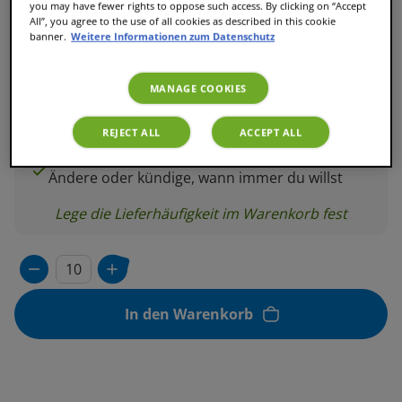
you may have fewer rights to oppose such access. By clicking on “Accept
Abo
SPARE 30%
All”, you agree to the use of all cookies as described in this cookie
€ 4,89
banner.
Weitere Informationen zum Datenschutz
€ 6,99
Wiederkehrender Kauf (mindestens 39€ oder
MANAGE COOKIES
mehr)
REJECT ALL
ACCEPT ALL
Kombinierbar mit anderen Getränken
Ändere oder kündige, wann immer du willst
Lege die Lieferhäufigkeit im Warenkorb fest
In den Warenkorb