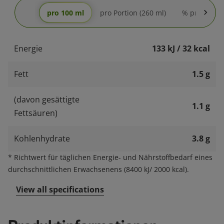
pro 100 ml
pro Portion (260 ml)
% pro Portio
Energie
133 kJ / 32 kcal
Fett
1.5 g
(davon gesättigte
1.1 g
Fettsäuren)
Kohlenhydrate
3.8 g
*
Richtwert für täglichen Energie- und Nährstoffbedarf eines
durchschnittlichen Erwachsenens (8400 kJ/ 2000 kcal).
View all specifications