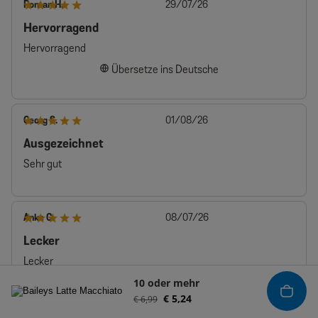
Veröffentlichungsdatum
Roman H.
29/07/26
Hervorragend
Hervorragend
Übersetze ins Deutsche
Veröffentlichungsdatum
Georg S.
01/08/26
Ausgezeichnet
Sehr gut
Veröffentlichungsdatum
Anke C.
08/07/26
Lecker
Lecker
10 oder mehr
€ 5,24
€ 6,99
Bewertetes Produkt:
Baileys Latte Macchiato