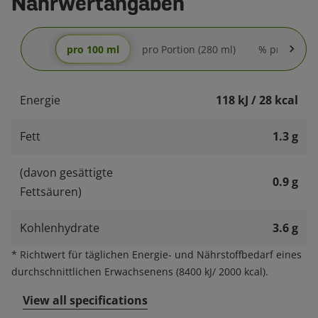
Nährwertangaben
pro 100 ml
pro Portion (280 ml)
% pro Portio
Energie
118 kJ / 28 kcal
Fett
1.3 g
(davon gesättigte
0.9 g
Fettsäuren)
Kohlenhydrate
3.6 g
*
Richtwert für täglichen Energie- und Nährstoffbedarf eines
durchschnittlichen Erwachsenens (8400 kJ/ 2000 kcal).
View all specifications