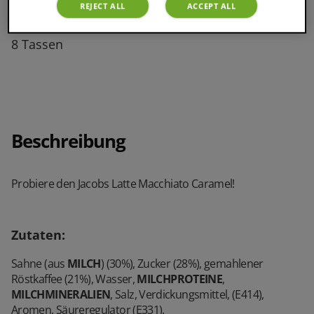
REJECT ALL
ACCEPT ALL
8 Tassen
Beschreibung
Probiere den Jacobs Latte Macchiato Caramel!
Zutaten
:
Sahne (aus
MILCH
) (30%), Zucker (28%), gemahlener
Röstkaffee (21%), Wasser,
MILCHPROTEINE
,
MILCHMINERALIEN
, Salz, Verdickungsmittel, (E414),
Aromen, Säureregulator (E331).