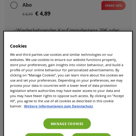
Abo
SPARE 30%
€ 4,89
€ 6,99
Wiederkehrender Kauf (mindestens 39€ oder
mehr)
Cookies
Kombinierbar mit anderen Getränken
We and third parties use cookies and similar technologies on our
Ändere oder kündige, wann immer du willst
websites. We use cookies to ensure our website functions properly,
store your preferences, gain insights into visitor behaviour, and build a
profile of your online behaviour for personalized advertisements. By
Lege die Lieferhäufigkeit im Warenkorb fest
clicking on “Manage Cookies”, you can learn more about the cookies we
use and set your preferences. Depending on your preferences, we may
process your data in countries with a lower level of data protection
legislation where authorities may have easier access to your data and
you may have fewer rights to oppose such access. By clicking on “Accept
All”, you agree to the use of all cookies as described in this cookie
In den Warenkorb
banner.
Weitere Informationen zum Datenschutz
MANAGE COOKIES
XL Tassengrösse