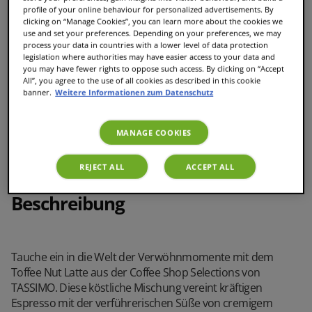
Kapseln mit vollem, ausgewogenem Geschmack
profile of your online behaviour for personalized advertisements. By
clicking on “Manage Cookies”, you can learn more about the cookies we
use and set your preferences. Depending on your preferences, we may
process your data in countries with a lower level of data protection
legislation where authorities may have easier access to your data and
Schnelle und einfache Zubereitung
you may have fewer rights to oppose such access. By clicking on “Accept
All”, you agree to the use of all cookies as described in this cookie
banner.
Weitere Informationen zum Datenschutz
8 XL Portionen
MANAGE COOKIES
REJECT ALL
ACCEPT ALL
Beschreibung
Tauche ein in die Welt der Verwöhnmomente mit dem
Toffee Nut Latte aus der Coffee Shop Selections von
TASSIMO. Diese köstliche Mischung vereint kräftigen
Espresso mit der verführerischen Süße von cremigem