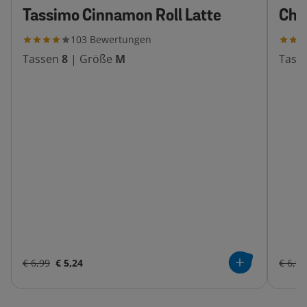
Tassimo Cinnamon Roll Latte
Cha
103
Bewertungen
Tassen
8
|
Größe
M
Tass
€ 6,99
€ 5,24
€ 6,99