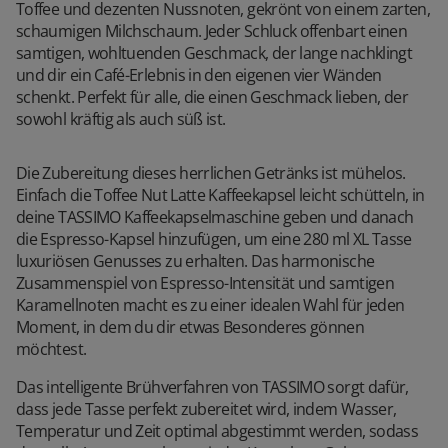
Toffee und dezenten Nussnoten, gekrönt von einem zarten,
schaumigen Milchschaum. Jeder Schluck offenbart einen
samtigen, wohltuenden Geschmack, der lange nachklingt
und dir ein Café-Erlebnis in den eigenen vier Wänden
schenkt. Perfekt für alle, die einen Geschmack lieben, der
sowohl kräftig als auch süß ist.
Die Zubereitung dieses herrlichen Getränks ist mühelos.
Einfach die Toffee Nut Latte Kaffeekapsel leicht schütteln, in
deine TASSIMO Kaffeekapselmaschine geben und danach
die Espresso-Kapsel hinzufügen, um eine 280 ml XL Tasse
luxuriösen Genusses zu erhalten. Das harmonische
Zusammenspiel von Espresso-Intensität und samtigen
Karamellnoten macht es zu einer idealen Wahl für jeden
Moment, in dem du dir etwas Besonderes gönnen
möchtest.
Das intelligente Brühverfahren von TASSIMO sorgt dafür,
dass jede Tasse perfekt zubereitet wird, indem Wasser,
Temperatur und Zeit optimal abgestimmt werden, sodass