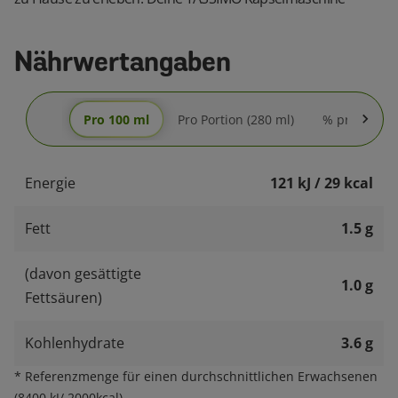
Nährwertangaben
Pro 100 ml
Pro Portion (280 ml)
% pro Portio
Energie
121 kJ / 29 kcal
Fett
1.5 g
(davon gesättigte
1.0 g
Fettsäuren)
Kohlenhydrate
3.6 g
*
Referenzmenge für einen durchschnittlichen Erwachsenen
(8400 kJ/ 2000kcal).