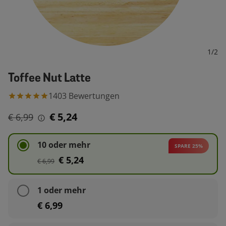
1
/
2
Toffee Nut Latte
1403
Bewertungen
€ 5,24
€ 6,99
10 oder mehr
SPARE 25%
€ 5,24
€ 6,99
1 oder mehr
€ 6,99