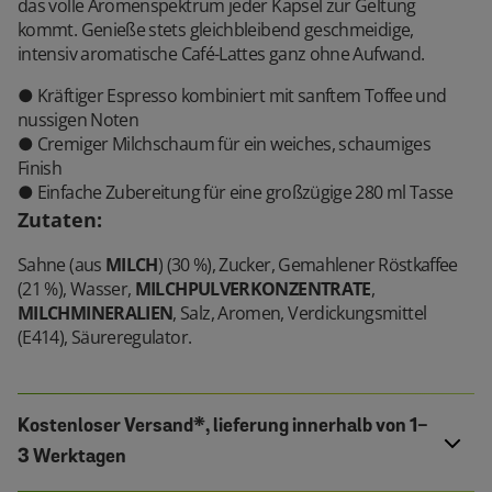
das volle Aromenspektrum jeder Kapsel zur Geltung
kommt. Genieße stets gleichbleibend geschmeidige,
intensiv aromatische Café-Lattes ganz ohne Aufwand.
● Kräftiger Espresso kombiniert mit sanftem Toffee und
nussigen Noten
● Cremiger Milchschaum für ein weiches, schaumiges
Finish
● Einfache Zubereitung für eine großzügige 280 ml Tasse
Zutaten
:
Sahne (aus
MILCH
) (30 %), Zucker, Gemahlener Röstkaffee
(21 %), Wasser,
MILCHPULVERKONZENTRATE
,
MILCHMINERALIEN
, Salz, Aromen, Verdickungsmittel
(E414), Säureregulator.
Kostenloser Versand*, lieferung innerhalb von 1-
3 Werktagen