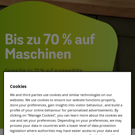
Bis zu 70 % auf
Maschinen
Spare bis zu 70 % auf ausgewählte
Maschinen. Jetzt clever wechseln.
Cookies
We and third parties use cookies and similar technologies on our
Jetzt sparen
websites. We use cookies to ensure our website functions properly,
store your preferences, gain insights into visitor behaviour, and build a
profile of your online behaviour for personalized advertisements. By
Kaffee entdecken
clicking on “Manage Cookies”, you can learn more about the cookies we
use and set your preferences. Depending on your preferences, we may
process your data in countries with a lower level of data protection
legislation where authorities may have easier access to your data and