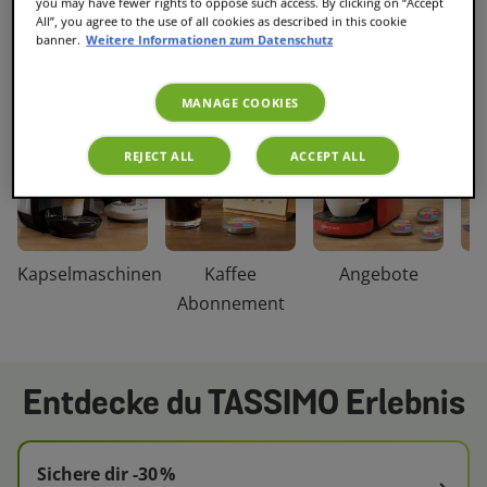
you may have fewer rights to oppose such access. By clicking on “Accept
All”, you agree to the use of all cookies as described in this cookie
ENTDECKE UNSERE KATEGORIEN
banner.
Weitere Informationen zum Datenschutz
MANAGE COOKIES
REJECT ALL
ACCEPT ALL
Kapselmaschinen
Kaffee
Angebote
Ka
Abonnement
Entdecke du TASSIMO Erlebnis
Sichere dir -30 %