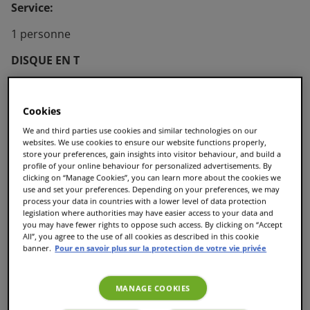
Service:
1 personne
DISQUE EN T
x1 L’OR XL Classique
Cookies
We and third parties use cookies and similar technologies on our
websites. We use cookies to ensure our website functions properly,
store your preferences, gain insights into visitor behaviour, and build a
Laissez-vous tenter par la combinaison unique de
profile of your online behaviour for personalized advertisements. By
clicking on “Manage Cookies”, you can learn more about the cookies we
saveurs sucrées et fruitées dans cette recette simple
use and set your preferences. Depending on your preferences, we may
de café, de pomme et de myrtille. La boisson
process your data in countries with a lower level of data protection
réconfortante parfaite, à base de pommes riches en
legislation where authorities may have easier access to your data and
you may have fewer rights to oppose such access. By clicking on “Accept
nutriments, de canneberges séchées acidulées et de
All”, you agree to the use of all cookies as described in this cookie
notre café aromatique L’OR XL Classique. Cette
banner.
Pour en savoir plus sur la protection de votre vie privée
recette deviendra votre nouvelle boisson maison
préférée. Non seulement c’est délicieux, mais aussi
facile à préparer avec votre machine à café à
MANAGE COOKIES
capsules TASSIMO. Il est décoré de crème fouettée