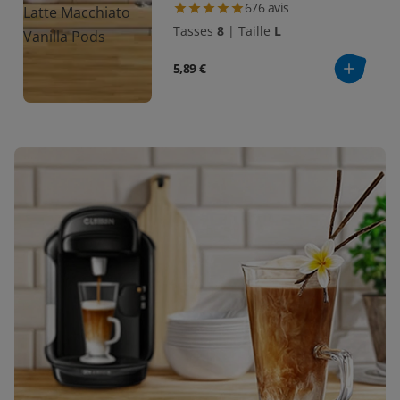
676
avis
Tasses
8
|
Taille
L
5,89 €