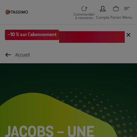
PERSON
Commander
Compte
Panier
Menu
à nouveau
Code EXTRA10 sur votre 1re
-10 % sur l'abonnement
commande
Accueil
JACOBS - UNE