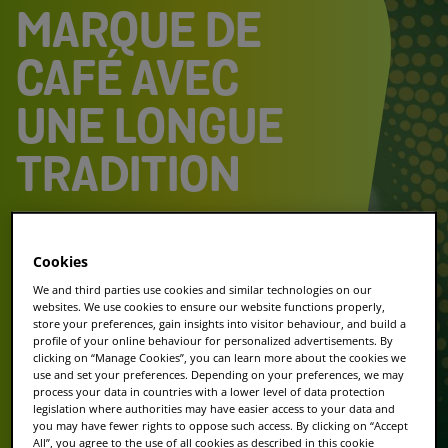
MARQUE DE
CAFÉ AVEC
UNE LONGUE
TRADITION
Cookies
We and third parties use cookies and similar technologies on our
websites. We use cookies to ensure our website functions properly,
Nous sommes heureux de vous proposer
store your preferences, gain insights into visitor behaviour, and build a
profile of your online behaviour for personalized advertisements. By
le café jacobs. Jetez un coup d’œil à ce café
clicking on “Manage Cookies”, you can learn more about the cookies we
de qualité et découvrez ces produits dans
use and set your preferences. Depending on your preferences, we may
le style TASSIMO.
process your data in countries with a lower level of data protection
legislation where authorities may have easier access to your data and
you may have fewer rights to oppose such access. By clicking on “Accept
Acheter des T DISCs
All”, you agree to the use of all cookies as described in this cookie