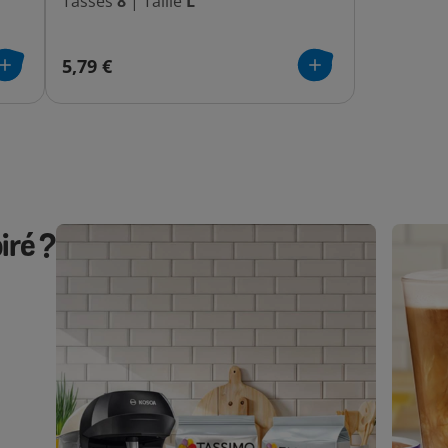
Tasses
8
|
Taille
L
5,79 €
iré ?