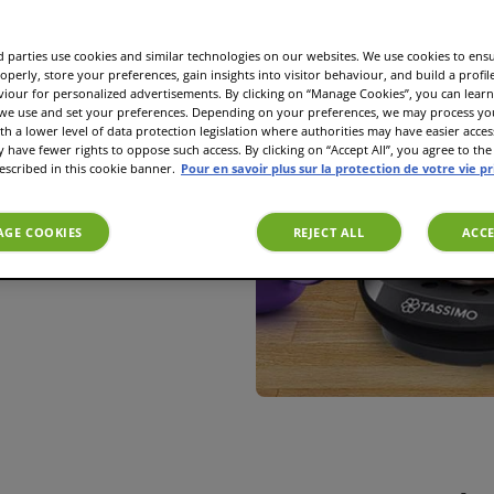
 parties use cookies and similar technologies on our websites. We use cookies to ens
operly, store your preferences, gain insights into visitor behaviour, and build a profil
 appelé cacao au chaud ou
viour for personalized advertisements. By clicking on “Manage Cookies”, you can lea
 we use and set your preferences. Depending on your preferences, we may process you
 chaude et au chocolat.
th a lower level of data protection legislation where authorities may have easier acces
rée à base de lait et de
have fewer rights to oppose such access. By clicking on “Accept All”, you agree to the 
te pour les froides
escribed in this cookie banner.
Pour en savoir plus sur la protection de votre vie p
n y ajoute de la crème
guimauves. Les saveurs
GE COOKIES
REJECT ALL
ACCE
font de cette boisson un
s le monde.