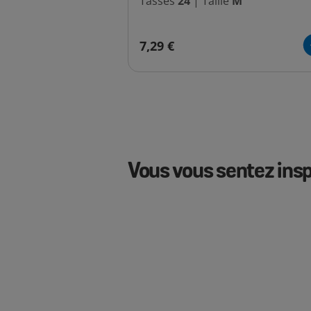
Tasses
24
|
Taille
M
7,29 €
Vous vous sentez insp