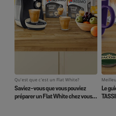
Qu'est que c'est un Flat White?
Meille
Saviez-vous que vous pouviez
Le gui
préparer un Flat White chez vous
TASSIM
en appuyant simplement sur un
meill
bouton ?