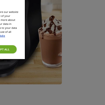
ure our website
e of your
rn more about
r data in
s to your data
use of all
rivée
PT ALL