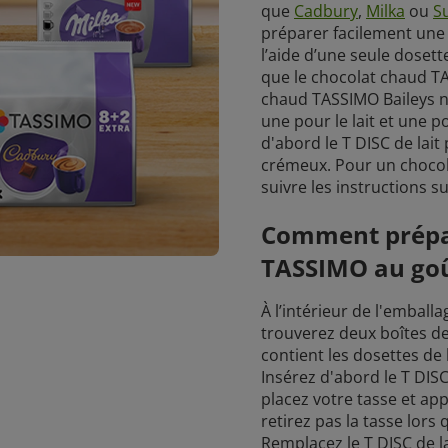
que
Cadbury
,
Milka
ou
S
préparer facilement une
l’aide d’une seule dosette
que le chocolat chaud T
chaud TASSIMO Baileys n
une pour le lait et une p
d'abord le T DISC de lai
crémeux. Pour un chocola
suivre les instructions s
Comment prépa
TASSIMO au goû
À l’intérieur de l'embal
trouverez deux boîtes de 
contient les dosettes de l
Insérez d'abord le T DISC
placez votre tasse et ap
retirez pas la tasse lors q
Remplacez le T DISC de l