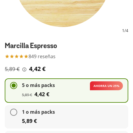
1
/
4
Marcilla Espresso
849
reseñas
4,42 €
5,89 €
5 o más packs
AHORRA UN 25%
4,42 €
5,89 €
1 o más packs
5,89 €