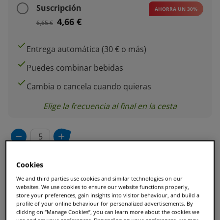
Suscripción
AHORRA UN 30%
4,66 €
6,65 €
Entrega automática (30 € o más)
Puedes combinar bebidas
Cambia o cancela cuando quieras
Elige la frecuencia al final en la cesta
Añadir a la cesta
Cookies
We and third parties use cookies and similar technologies on our
websites. We use cookies to ensure our website functions properly,
store your preferences, gain insights into visitor behaviour, and build a
profile of your online behaviour for personalized advertisements. By
clicking on “Manage Cookies”, you can learn more about the cookies we
Cápsulas de café reciclables con CIRCULARCAPS