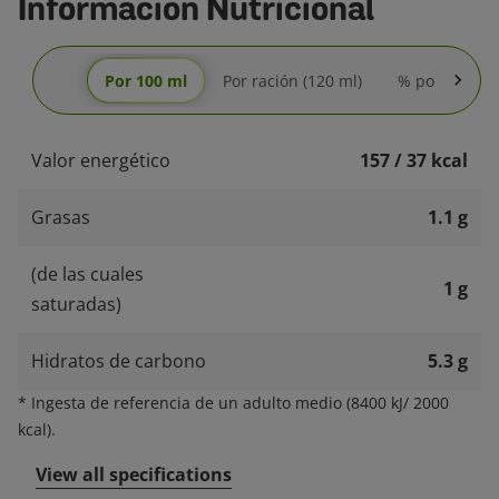
Información Nutricional
Por 100 ml
Por ración (120 ml)
% por ración 
Valor energético
157 / 37 kcal
Grasas
1.1 g
(de las cuales
1 g
saturadas)
Hidratos de carbono
5.3 g
*
Ingesta de referencia de un adulto medio (8400 kJ/ 2000
kcal).
View all specifications