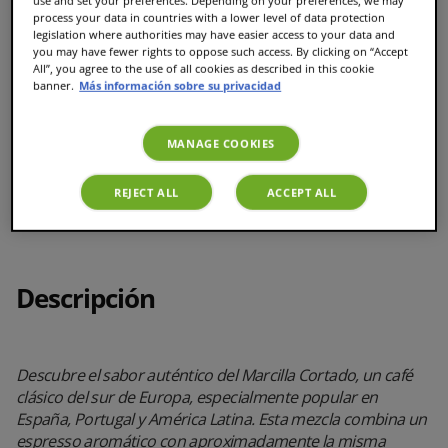
use and set your preferences. Depending on your preferences, we may
process your data in countries with a lower level of data protection
legislation where authorities may have easier access to your data and
you may have fewer rights to oppose such access. By clicking on “Accept
All”, you agree to the use of all cookies as described in this cookie
Preparación rápida y sencilla
banner.
Más información sobre su privacidad
MANAGE COOKIES
16 tazas de cortado aromático y cremoso
REJECT ALL
ACCEPT ALL
Descripción
Descubre el sabor auténtico del Marcilla Cortado, un café
clásico del sur de Europa, especialmente popular en
España, Portugal y América Latina. Esta mezcla combina un
espresso aromático con aproximadamente la misma