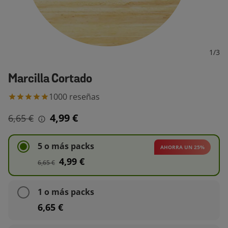
1
/
3
Marcilla Cortado
1000
reseñas
4,99 €
6,65 €
5 o más packs
AHORRA UN 25%
4,99 €
6,65 €
1 o más packs
6,65 €