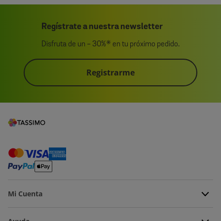
Fecha
Fernando A.
23/12/24
de
Buena compra y llego Rapido
publicación
Muy contento, llego muy rapido y buen precio el surtido
genial
Fecha
Luisa M.
29/12/24
de
Me pareció genial
publicación
Mi valoración máxima de la oferta
Cargar más comentarios
Regístrate a nuestra newsletter