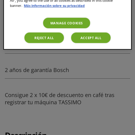
All”, you agree to the use of all cookies as described in this cookie
banner.
Más información sobre su privacidad
Añadir a la cesta
MANAGE COOKIES
REJECT ALL
ACCEPT ALL
Devoluciones gratuitas en 14 días
2 años de garantía Bosch
Consigue 2 x 10€ de descuento en café tras
registrar tu máquina TASSIMO