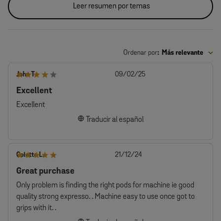
4.6
Basado En 520 Opiniones
5
390
4
63
3
20
2
5
1
12
Los clientes dicen
Generado por IA a partir de opiniones de clientes.
Los clientes están muy satisfechos con la cafetera Finesse Friendly,
elogiando su calidad, valor y envío rápido. Aunque algunos encuentran
que el depósito de agua es un poco complicado, la facilidad de uso de la
máquina y la amplia selección de bebidas son aspectos que se destacan
con frecuencia. La máquina ofrece una gran oferta y se recomienda por
su asequibilidad y selección de cafés.
Leer resumen por temas