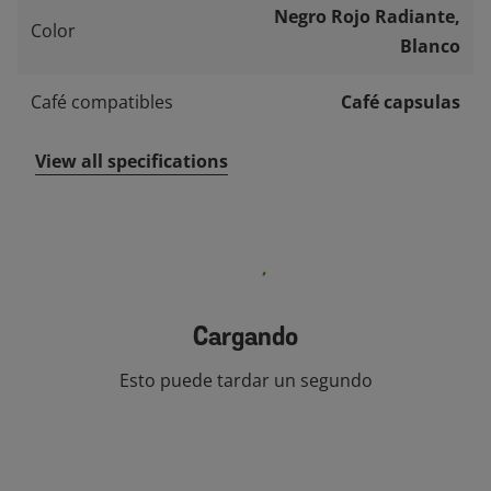
Negro Rojo Radiante,
Color
Blanco
Café compatibles
Café capsulas
View all specifications
Otros productos como este
70% OFF
70% 