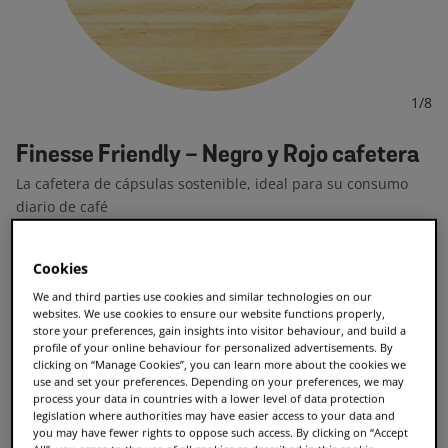
1
/
8
Finesse Friendly - Negro y Rojo cafetera
La cafetera de cápsulas sostenible, ideal para su consumo
diario de café
520
reseñas
Cookies
Color
Black/ Red
We and third parties use cookies and similar technologies on our
websites. We use cookies to ensure our website functions properly,
store your preferences, gain insights into visitor behaviour, and build a
profile of your online behaviour for personalized advertisements. By
clicking on “Manage Cookies”, you can learn more about the cookies we
use and set your preferences. Depending on your preferences, we may
process your data in countries with a lower level of data protection
114,99 €
legislation where authorities may have easier access to your data and
you may have fewer rights to oppose such access. By clicking on “Accept