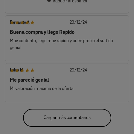
Ordenar por
:
Más relevante
Fecha
John T.
09/02/25
de
Excellent
publicación
Excellent
Traducir al español
Fecha
Colette L.
21/12/24
de
Great purchase
publicación
Only problem is finding the right pods for machine ie good
quality strong expresso. . Machine easy to use once got to
grips with it. .
Traducir al español