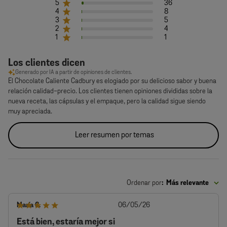
5
36
4
8
3
5
2
4
1
1
Los clientes dicen
Generado por IA a partir de opiniones de clientes.
El Chocolate Caliente Cadbury es elogiado por su delicioso sabor y buena
relación calidad-precio. Los clientes tienen opiniones divididas sobre la
nueva receta, las cápsulas y el empaque, pero la calidad sigue siendo
muy apreciada.
Leer resumen por temas
Ordenar por
:
Más relevante
Fecha
María C.
06/05/26
de
Está bien, estaría mejor si
publicación