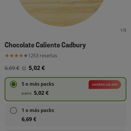
1
/
5
Chocolate Caliente Cadbury
1253
reseñas
5,02 €
6,69 €
5 o más packs
AHORRA UN 25%
5,02 €
6,69 €
1 o más packs
6,69 €