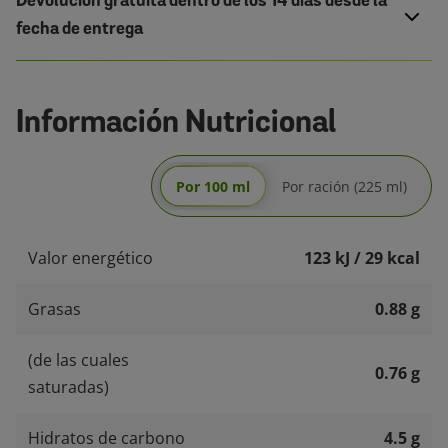
Devolución gratuita dentro de los 14 días desde la
fecha de entrega
Información Nutricional
Por 100 ml
Por ración (225 ml)
Valor energético
123 kJ / 29 kcal
Grasas
0.88 g
(de las cuales
0.76 g
saturadas)
Hidratos de carbono
4.5 g