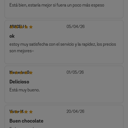
Está bien, estaría mejor si fuera un poco más espeso
Fecha
ARACELI L.
05/04/26
de
ok
publicación
estoy muy satisfecha con el servicio y la rapidez, los precios
son mejores-
Fecha
Mercedes O.
01/05/26
de
Delicioso
publicación
Está muy bueno.
Fecha
Victor M.
20/04/26
de
Buen chocolate
publicación