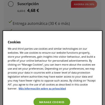
Suscripción
AHORRA UN 30%
4,68 €
6,69 €
Entrega automática (30 € o más)
Puedes combinar bebidas
Cambia o cancela cuando quieras
Cookies
We and third parties use cookies and similar technologies on our
Elige la frecuencia al final en la cesta
websites. We use cookies to ensure our website functions properly,
store your preferences, gain insights into visitor behaviour, and build a
profile of your online behaviour for personalized advertisements. By
clicking on “Manage Cookies”, you can learn more about the cookies we
use and set your preferences. Depending on your preferences, we may
process your data in countries with a lower level of data protection
Añadir a la cesta
legislation where authorities may have easier access to your data and
you may have fewer rights to oppose such access. By clicking on “Accept
All”, you agree to the use of all cookies as described in this cookie
banner.
Más información sobre su privacidad
MANAGE COOKIES
L Tamaño