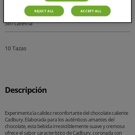
REJECT ALL
ACCEPT ALL
Sin cafeína
10 Tazas
Descripción
Experimenta la calidez reconfortante del chocolate caliente
Cadbury. Elaborada para los auténticos amantes del
chocolate, esta bebida irresistiblemente suave y cremosa
ofrece el sabor característico de Cadbury, coronada con