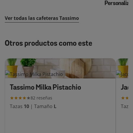
Personaliza
Ver todas las cafeteras Tassimo
Otros productos como este
Tassimo Milka Pistachio
Jac
82
reseñas
Tazas
10
|
Tamaño
L
Taza