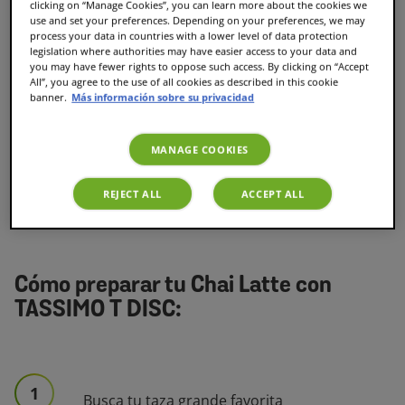
clicking on “Manage Cookies”, you can learn more about the cookies we
use and set your preferences. Depending on your preferences, we may
process your data in countries with a lower level of data protection
2 T DISC de la selección Chai Latte
legislation where authorities may have easier access to your data and
you may have fewer rights to oppose such access. By clicking on “Accept
Utensilios:
All”, you agree to the use of all cookies as described in this cookie
banner.
Más información sobre su privacidad
2 Vasos o tazas
1
máquinas de café
TASSIMO
MANAGE COOKIES
REJECT ALL
ACCEPT ALL
Cómo preparar tu Chai Latte con
TASSIMO T DISC:
1
Busca tu taza grande favorita