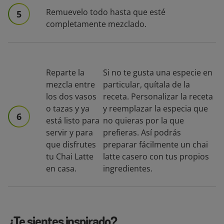
Remuevelo todo hasta que esté
5
completamente mezclado.
Reparte la
Si no te gusta una especie en
mezcla entre
particular, quítala de la
los dos vasos
receta. Personalizar la receta
o tazas y ya
y reemplazar la especia que
6
está listo para
no quieras por la que
servir y para
prefieras. Así podrás
que disfrutes
preparar fácilmente un chai
tu Chai Latte
latte casero con tus propios
en casa.
ingredientes.
¿Te sientes inspirado?