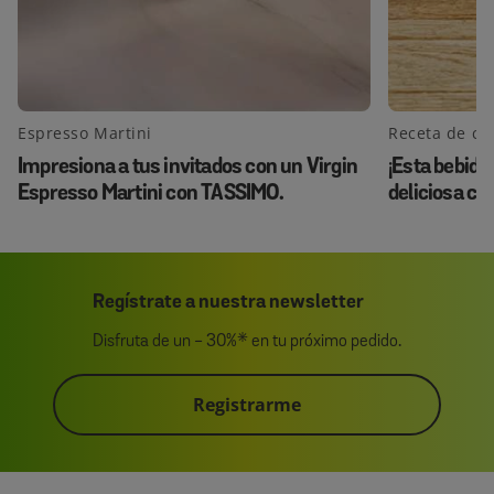
Espresso Martini
Receta de ca
Impresiona a tus invitados con un Virgin
¡Esta bebida
Espresso Martini con TASSIMO.
deliciosa co
Regístrate a nuestra newsletter
Disfruta de un - 30%* en tu próximo pedido.
Registrarme