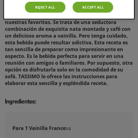
REJECT ALL
ACCEPT ALL
La receta del latte con vainilla francesa es una de
nuestras favoritas. Se trata de una seductora
combinación de exquisita nata montada y café con
un delicioso aroma a vainilla. Pero tenga cuidado,
esta bebida puede resultar adictiva. Esta receta es
tan sencilla de preparar como impresionante en
aspecto. Es la bebida perfecta para servir en una
reunión con amigos o familiares. Por supuesto, otra
opción es disfrutarla solo en la comodidad de su
sofá. TASSIMO le ofrece las instrucciones para
elaborar esta sencilla y espléndida receta.
Ingredientes:
Para 1 Vainilla France
sa