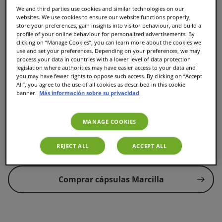
We and third parties use cookies and similar technologies on our
variedades
websites. We use cookies to ensure our website functions properly,
store your preferences, gain insights into visitor behaviour, and build a
profile of your online behaviour for personalized advertisements. By
Si estás buscando cápsulas Marcilla Tassimo, la forma
clicking on “Manage Cookies”, you can learn more about the cookies we
más sencilla es comprarlas en la tienda on-line oficial
use and set your preferences. Depending on your preferences, we may
process your data in countries with a lower level of data protection
de Tassimo. Allí encontrarás toda la gama Marcilla,
legislation where authorities may have easier access to your data and
incluyendo Café con Leche, Cortado, Espresso, Largo o
you may have fewer rights to oppose such access. By clicking on “Accept
Descafeinado, siempre con disponibilidad continua y
All”, you agree to the use of all cookies as described in this cookie
envío directo a tu domicilio.
banner.
Más información sobre su privacidad
Comprar online te permite acceder a todas las
MANAGE COOKIES
variedades, formatos y promociones, sin depender del
surtido de cada tienda física.
REJECT ALL
ACCEPT ALL
Comprar cápsulas Marcilla