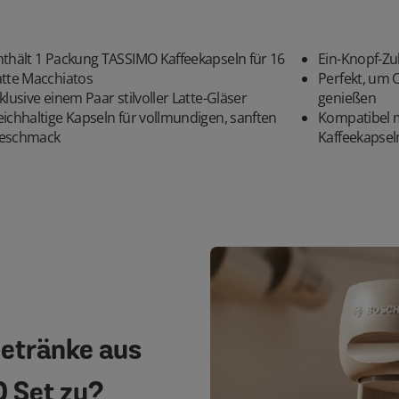
nthält 1 Packung TASSIMO Kaffeekapseln für 16
Ein-Knopf-Zu
atte Macchiatos
Perfekt, um C
klusive einem Paar stilvoller Latte-Gläser
genießen
eichhaltige Kapseln für vollmundigen, sanften
Kompatibel m
eschmack
Kaffeekapse
Getränke aus
 Set zu?