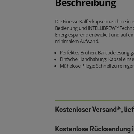
Beschreibung
Die Finesse Kaffeekapselmaschine in e
Bedienung und INTELLIBREW™ Technolo
Energiesparend entwickelt und auf ei
minimalem Aufwand.
Perfektes Brühen: Barcodelesung ga
Einfache Handhabung: Kapsel einse
Mühelose Pflege: Schnell zu reinig
Kostenloser Versand*, lie
Kostenlose Rücksendung i