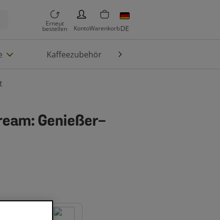
PERSON
Erneut
DE
Konto
Warenkorb
bestellen
e
Kaffeezubehör
Die Welt von TASSIMO
t
ream: Genießer-