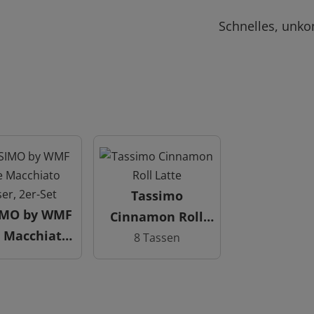
Schnelles, unko
Tassimo
IMO by WMF
Cinnamon Roll
e Macchiato
Latte
8 Tassen
er, 2er-Set