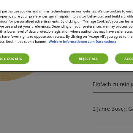
 parties use cookies and similar technologies on our websites. We use cookies to ens
operly, store your preferences, gain insights into visitor behaviour, and build a profil
141,
Normalerweise
viour for personalized advertisements. By clicking on “Manage Cookies”, you can lea
 we use and set your preferences. Depending on your preferences, we may process you
44,99 €
th a lower level of data protection legislation where authorities may have easier acces
have fewer rights to oppose such access. By clicking on “Accept All”, you agree to the 
escribed in this cookie banner.
Weitere Informationen zum Datenschutz
GE COOKIES
REJECT ALL
ACCE
Einfach zu rein
2 Jahre Bosch G