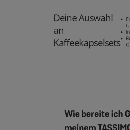
Deine Auswahl
E
L
an
In
R
Kaffeekapselsets
G
Wie bereite ich 
meinem TASSIMO