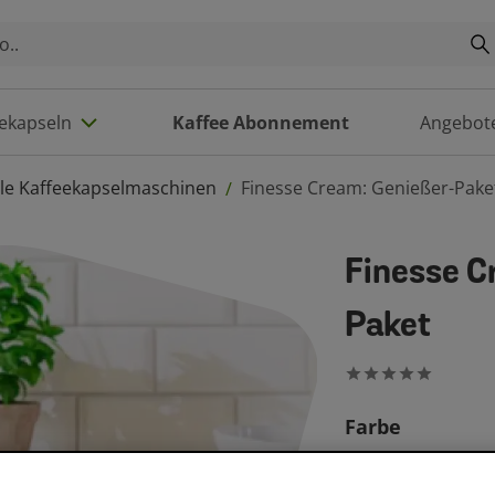
eekapseln
Kaffee Abonnement
Angebot
lle Kaffeekapselmaschinen
Finesse Cream: Genießer-Pake
/
Finesse C
Paket
Farbe