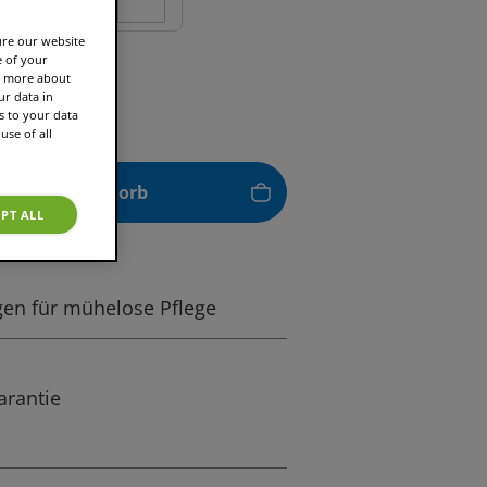
ure our website
e of your
97 €
rn more about
r data in
s to your data
use of all
In den Warenkorb
PT ALL
igen für mühelose Pflege
arantie