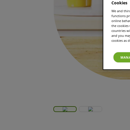
Cookies
We and third
functions pr
online beha
the cookies
countries wi
and you may 
cookies as d
MANA