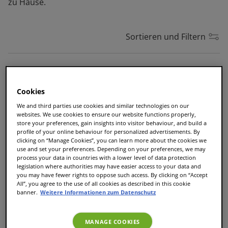
zu Hause.
Sortieren und Filtern
Jacobs Cappuccino
Cookies
Classico
We and third parties use cookies and similar technologies on our
Tassen
8
|
Größe
L
websites. We use cookies to ensure our website functions properly,
store your preferences, gain insights into visitor behaviour, and build a
6,99 €
5,24 €
profile of your online behaviour for personalized advertisements. By
clicking on “Manage Cookies”, you can learn more about the cookies we
use and set your preferences. Depending on your preferences, we may
process your data in countries with a lower level of data protection
legislation where authorities may have easier access to your data and
you may have fewer rights to oppose such access. By clicking on “Accept
Jacobs Choco Cappuccino
All”, you agree to the use of all cookies as described in this cookie
banner.
Weitere Informationen zum Datenschutz
Tassen
10
|
Größe
L
6,99 €
5,24 €
MANAGE COOKIES