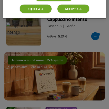
REJECT ALL
ACCEPT ALL
Cappuccino Intenso
Tassen
8
|
Größe
L
6,99 €
5,24 €
Abonnieren und immer 25% sparen
*
Spar 5% aufs 1. Abo mit EXTRA5