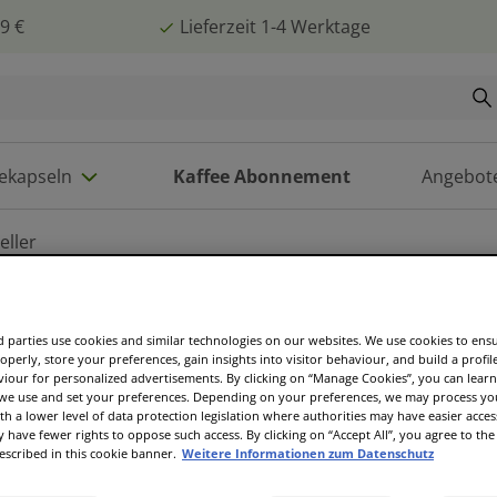
9 €
Lieferzeit 1-4 Werktage
eekapseln
Kaffee Abonnement
Angebot
eller
 parties use cookies and similar technologies on our websites. We use cookies to ens
operly, store your preferences, gain insights into visitor behaviour, and build a profil
eln du ausprobieren sollst? Dann
viour for personalized advertisements. By clicking on “Manage Cookies”, you can lea
ntdecke einige der beliebtesten
 we use and set your preferences. Depending on your preferences, we may process you
th a lower level of data protection legislation where authorities may have easier acces
deinen neuen
have fewer rights to oppose such access. By clicking on “Accept All”, you agree to the 
escribed in this cookie banner.
Weitere Informationen zum Datenschutz