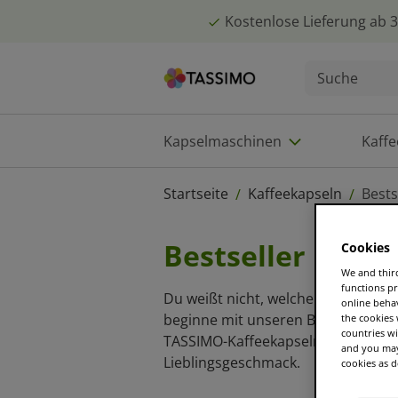
Kostenlose Lieferung ab 3
Kapselmaschinen
Kaff
Startseite
Kaffeekapseln
Bests
/
/
Bestseller
Cookies
We and third
functions pr
Du weißt nicht, welche Kaffeekaps
online beha
beginne mit unseren Bestsellern! E
the cookies
countries wi
TASSIMO-Kaffeekapseln und finde 
and you may 
Lieblingsgeschmack.
cookies as d