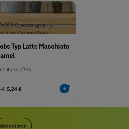
obs Typ Latte Macchiato
ramel
sen
8
|
Größe
L
 €
5,24 €
Abonnieren