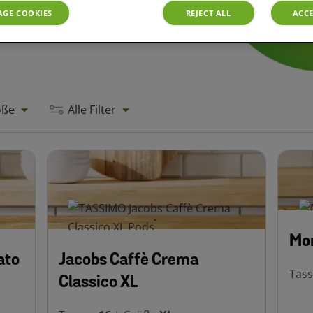
GE COOKIES
REJECT ALL
ACCE
öße
Alle Filter
Mor
ato
Jacobs Caffè Crema
Tas
Classico XL