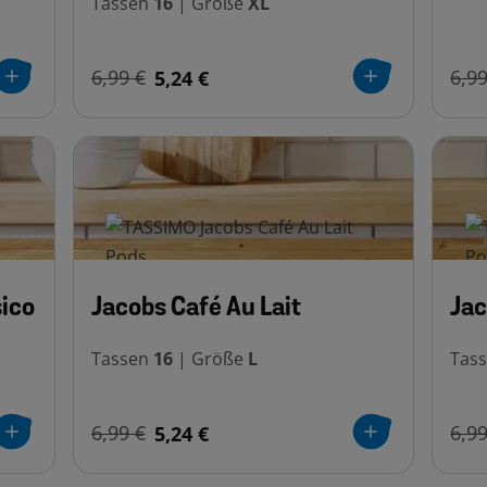
Tassen
16
|
Größe
XL
6,99 €
5,24 €
6,99
ico
Jacobs Café Au Lait
Jac
Tassen
16
|
Größe
L
Tas
6,99 €
5,24 €
6,99