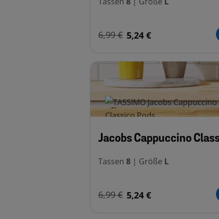
Tassen
8
|
Größe
L
6,99 €
5,24 €
Jacobs Cappuccino Class
Tassen
8
|
Größe
L
6,99 €
5,24 €