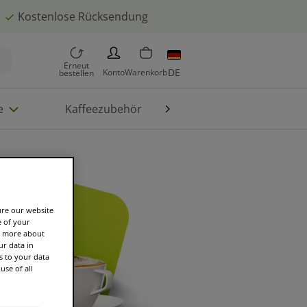
Kostenlose Rücksendung
PERSON
Erneut
DE
Konto
Warenkorb
bestellen
e
Kaffeezubehör
Die Welt von TASSIMO
ure our website
e of your
rn more about
r data in
s to your data
use of all