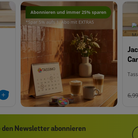
Abonnieren und immer 25% sparen
*
Spar 5% aufs 1. Abo mit EXTRA5
Jac
Ca
Tas
6,99
 den Newsletter abonnieren