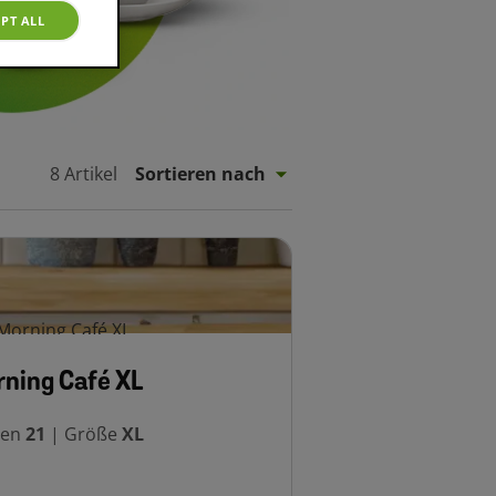
PT ALL
8 Artikel
Sortieren nach
ning Café XL
sen
21
|
Größe
XL