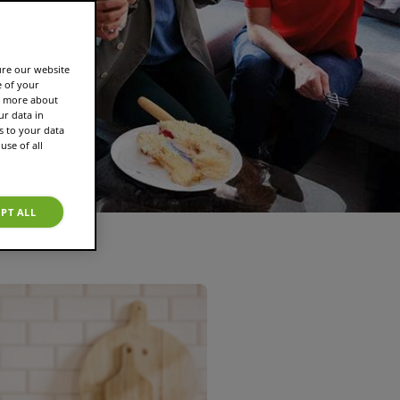
ure our website
e of your
rn more about
r data in
s to your data
use of all
PT ALL