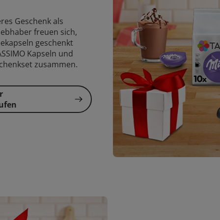
eres Geschenk als
iebhaber freuen sich,
feekapseln geschenkt
ASSIMO Kapseln und
eschenkset zusammen.
r
ufen