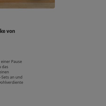
nke von
 einer Pause
u das
einen
n-Sets an und
wohlverdiente