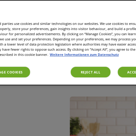
 parties use cookies and similar technologies on our websites. We use cookies to ens
operly, store your preferences, gain insights into visitor behaviour, and build a profil
viour for personalized advertisements. By clicking on “Manage Cookies”, you can lea
 we use and set your preferences. Depending on your preferences, we may process you
th a lower level of data protection legislation where authorities may have easier acces
est du
have fewer rights to oppose such access. By clicking on “Accept All”, you agree to the 
escribed in this cookie banner.
Weitere Informationen zum Datenschutz
GE COOKIES
REJECT ALL
ACCE