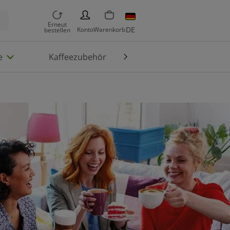
PERSON
Erneut
DE
Konto
Warenkorb
bestellen
e
Kaffeezubehör
Die Welt von TASSIMO