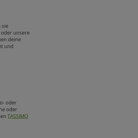
 sie
“ oder unsere
hen deine
ht und
o- oder
one oder
chen
TASSIMO