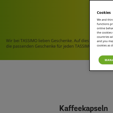
Cookies
We and third
functions pr
online beha
the cookies
countries wi
Wir bei TASSIMO lieben Geschenke. Auf dieser Seite find
and you may 
die passenden Geschenke für jeden TASSIMO Liebhaber.
cookies as d
MANA
Kaffeekapseln