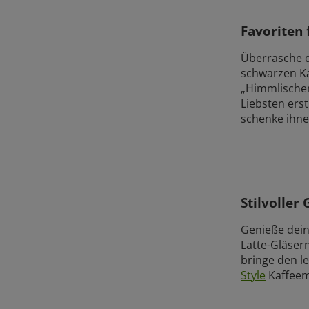
Favoriten 
Überrasche d
schwarzen Ka
„Himmlischen
Liebsten ers
schenke ihn
Stilvoller
Genieße dein
Latte-Gläser
bringe den le
Style
Kaffeema