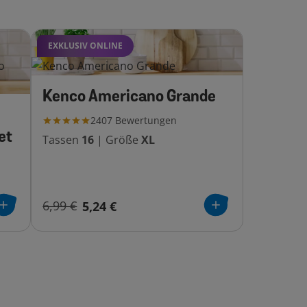
EXKLUSIV ONLINE
Kenco Americano Grande
2407
Bewertungen
et
Tassen
16
|
Größe
XL
6,99 €
5,24 €