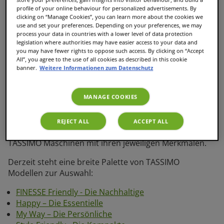
du nicht nur köstlichen Kaffee zubereiten, sondern
profile of your online behaviour for personalized advertisements. By
auch eine große Vielfalt an Heißgetränken wie Latte
clicking on “Manage Cookies”, you can learn more about the cookies we
Macchiato und Kakao genießen.
use and set your preferences. Depending on your preferences, we may
process your data in countries with a lower level of data protection
legislation where authorities may have easier access to your data and
Alle TASSIMO Kapselmaschinen sind vollautomatisch
you may have fewer rights to oppose such access. By clicking on “Accept
und wirklich einfach zu bedienen. Per Knopfdruck lässt
All”, you agree to the use of all cookies as described in this cookie
sich eine Vielzahl von Heißgetränken zubereiten und
banner.
Weitere Informationen zum Datenschutz
dank der intelligenten Kapselerkennungs-Technologie
INTELLIBREW (tm) ist stets eine perfekte
MANAGE COOKIES
Getränkequalität garantiert. Zum Glück bietet jedes
Modell eigene Vorteile und Merkmale. Um dir bei der
richtigen Entscheidung behilflich zu sein, findest du
REJECT ALL
ACCEPT ALL
nachfolgend eine Übersicht der verschiedenen
TASSIMO Maschinen mit ihren jeweiligen Merkmalen.
Derzeit steht eine breite Palette von TASSIMO
Modellen zur Auswahl:
FINESSE Friendly - Die Nachhaltige
Happy – Die Essentielle
My Way – Die Persönliche