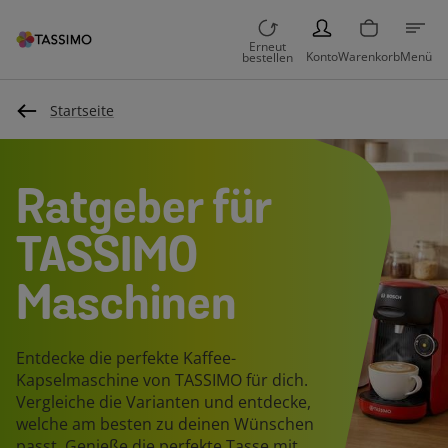
PERSON
Erneut
Konto
Warenkorb
Menü
bestellen
Startseite
Ratgeber für
TASSIMO
Maschinen
Entdecke die perfekte Kaffee-
Kapselmaschine von TASSIMO für dich.
Vergleiche die Varianten und entdecke,
welche am besten zu deinen Wünschen
passt. Genieße die perfekte Tasse mit