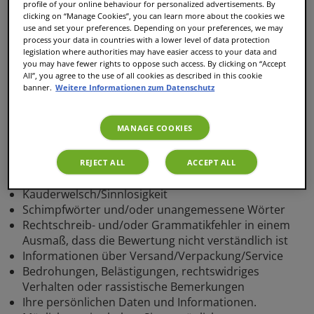
profile of your online behaviour for personalized advertisements. By
anderen Kunden teilen, wie du einen Artikel erlebt
clicking on “Manage Cookies”, you can learn more about the cookies we
hast. Beachte beim Verfassen einer Bewertung unsere
use and set your preferences. Depending on your preferences, we may
Bedingungen, und deine Bewertung wird schnell
process your data in countries with a lower level of data protection
legislation where authorities may have easier access to your data and
veröffentlicht.
you may have fewer rights to oppose such access. By clicking on “Accept
All”, you agree to the use of all cookies as described in this cookie
Ihre Bewertung wird nicht
banner.
Weitere Informationen zum Datenschutz
veröffentlicht, wenn sie Folgendes
MANAGE COOKIES
enthält:
REJECT ALL
ACCEPT ALL
1. It contains:
Kauderwelsch/Sinnlosigkeit
Schimpfwörter und/oder unangemessene Wörter
Rechtschreib- und/oder Grammatikfehler in einem
Ausmaß, dass die Bewertung nicht verständlich ist
Informationen über Versand/Verpackung/Service
Bedrohungen, Belästigungen, rechtswidriges
Verhalten oder rassistische Bemerkungen
Ihre persönlichen Daten und Informationen.