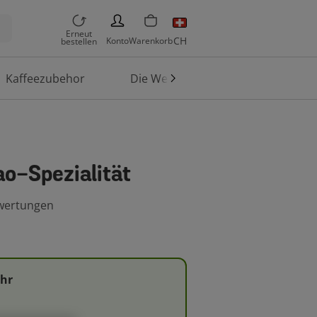
PERSON
Erneut
CH
Konto
Warenkorb
bestellen
Kaffeezubehor
Die Welt von TASSIMO
ao-Spezialität
wertungen
ehr