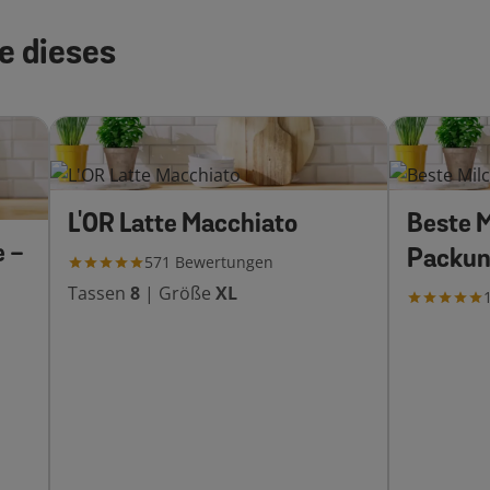
e dieses
L'OR Latte Macchiato
Beste M
e -
Packun
571
Bewertungen
Tassen
8
|
Größe
XL