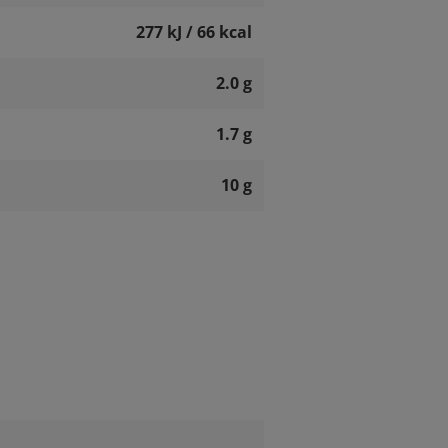
277 kJ / 66 kcal
2.0 g
1.7 g
10 g