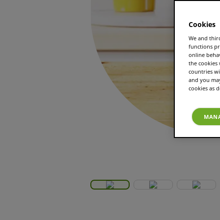
Cookies
We and third
functions pr
online beha
the cookies
countries wi
and you may 
cookies as d
MANA