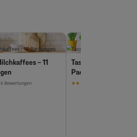
ilchkaffees - 11
Tassimo-Favoriten -
gen
Packungen
16
Bewertungen
13
Bewertungen