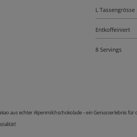
L Tassengrösse
Entkoffeiniert
8 Servings
akao aus echter Alpenmilchschokolade – ein Genusserlebnis für d
ialität!