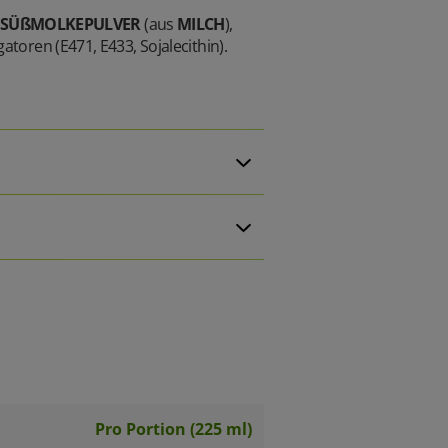
SÜßMOLKEPULVER
(aus
MILCH
),
gatoren (E471, E433, Sojalecithin).
Pro Portion (225 ml)