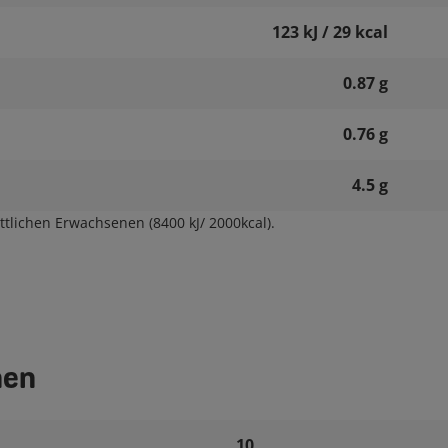
123 kJ / 29 kcal
0.87 g
0.76 g
4.5 g
tlichen Erwachsenen (8400 kJ/ 2000kcal).
nen
10