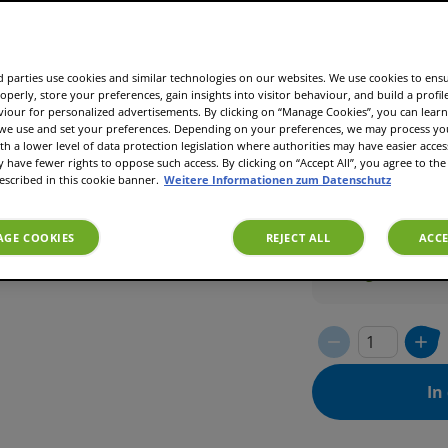
Abo
CH
 parties use cookies and similar technologies on our websites. We use cookies to ens
CHF 9.50
operly, store your preferences, gain insights into visitor behaviour, and build a profil
viour for personalized advertisements. By clicking on “Manage Cookies”, you can lea
 we use and set your preferences. Depending on your preferences, we may process you
Wiederkehre
th a lower level of data protection legislation where authorities may have easier acces
oder mehr)
have fewer rights to oppose such access. By clicking on “Accept All”, you agree to the 
escribed in this cookie banner.
Weitere Informationen zum Datenschutz
Kombinierba
Ändere oder 
GE COOKIES
REJECT ALL
ACCE
Lege die Lief
In