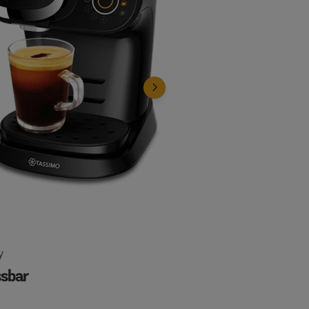
y
Happy
sbar
Essentiell