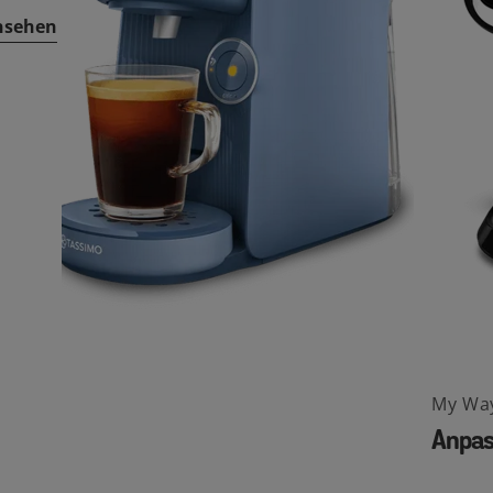
nsehen
My Wa
Anpas