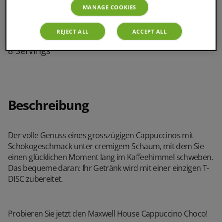
MANAGE COOKIES
Milchkaffee
REJECT ALL
ACCEPT ALL
8 Servings
Beschreibung
Der volle Genuss eines grosszügigen Cappuccinos mit
Schokogeschmack unter cremigem Schaum, mit dem Sie
einen glücklichen Moment lang im Kaffeehimmel schweben.
Das bequeme daran: Ihr Getränk wird mit einer einzigen T-
DISC zubereitet.
Probieren Sie jetzt den Maxwell House Cappuccino Choco!