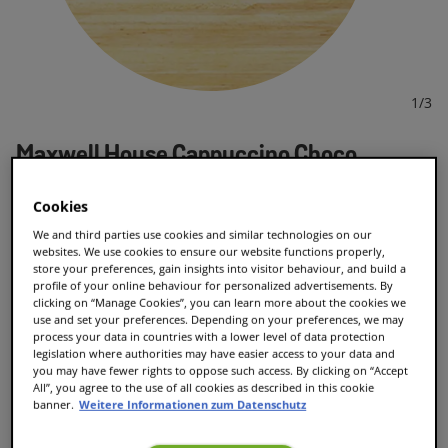
1
/
3
Maxwell House Cappuccino Choco
1492
Bewertungen
Cookies
CHF 7.95
We and third parties use cookies and similar technologies on our
Aktuell nicht vorrätig
websites. We use cookies to ensure our website functions properly,
store your preferences, gain insights into visitor behaviour, and build a
profile of your online behaviour for personalized advertisements. By
clicking on “Manage Cookies”, you can learn more about the cookies we
use and set your preferences. Depending on your preferences, we may
Benachrichtige mich
process your data in countries with a lower level of data protection
legislation where authorities may have easier access to your data and
you may have fewer rights to oppose such access. By clicking on “Accept
All”, you agree to the use of all cookies as described in this cookie
banner.
Weitere Informationen zum Datenschutz
L Tassengrösse