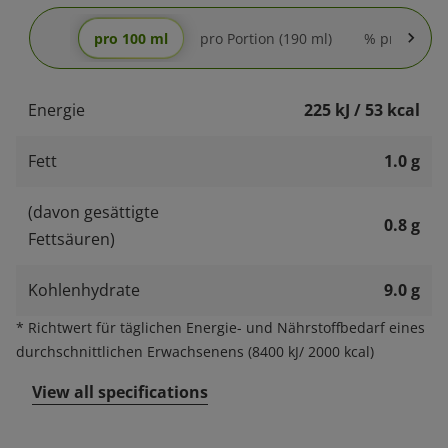
pro 100 ml
pro Portion (190 ml)
% pro Portio
Energie
225 kJ / 53 kcal
Fett
1.0 g
(davon gesättigte
0.8 g
Fettsäuren)
Kohlenhydrate
9.0 g
*
Richtwert für täglichen Energie- und Nährstoffbedarf eines
durchschnittlichen Erwachsenens (8400 kJ/ 2000 kcal)
View all specifications