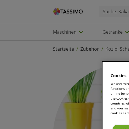
Maschinen
Getränke
Startseite
Zubehör
Koziol Sch
/
/
Cookies
We and third
functions pr
online beha
the cookies
countries wi
and you may 
cookies as d