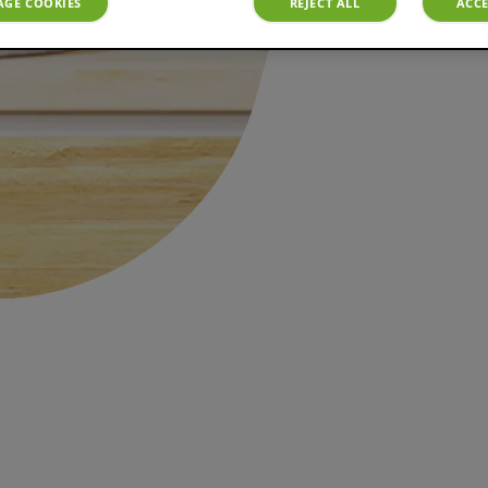
GE COOKIES
REJECT ALL
ACCE
Be