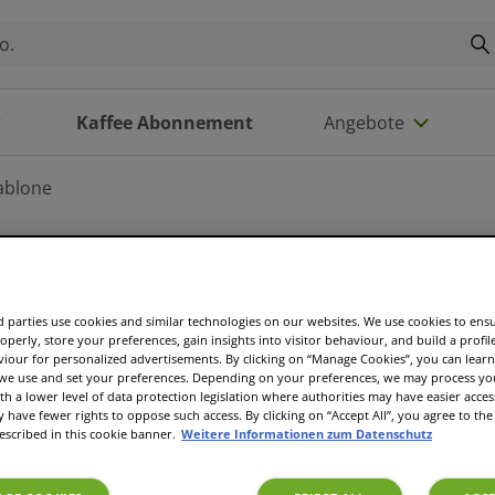
Kaffee Abonnement
Angebote
ablone
Koziol Sc
 parties use cookies and similar technologies on our websites. We use cookies to ens
operly, store your preferences, gain insights into visitor behaviour, and build a profil
viour for personalized advertisements. By clicking on “Manage Cookies”, you can lea
 we use and set your preferences. Depending on your preferences, we may process you
th a lower level of data protection legislation where authorities may have easier acces
CHF 0.00
have fewer rights to oppose such access. By clicking on “Accept All”, you agree to the 
escribed in this cookie banner.
Weitere Informationen zum Datenschutz