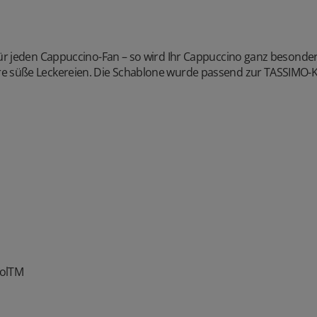
für jeden Cappuccino-Fan – so wird Ihr Cappuccino ganz besonder
 süße Leckereien. Die Schablone wurde passend zur TASSIMO-Kol
iolTM