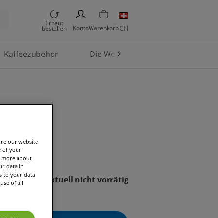
PERSON
Erneut
CH
Konto
Warenkorb
bestellen
Kaffeezubehor
Die Welt von TASSIMO
hablone
ure our website
e of your
rn more about
r data in
s to your data
Aktuell nicht vorrätig
use of all