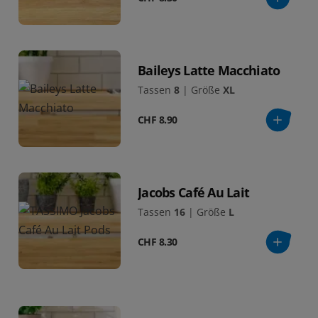
Baileys Latte Macchiato
Tassen
8
|
Größe
XL
CHF 8.90
Jacobs Café Au Lait
Tassen
16
|
Größe
L
CHF 8.30