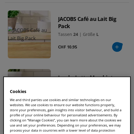
JACOBS Café au Lait Big
Pack
Tassen
24
|
Größe
L
CHF 10.95
Jacobs Latte Macchiato
Tassen
8
|
Größe
L
Cookies
CHF 8.90
We and third parties use cookies and similar technologies on our
websites. We use cookies to ensure our website functions properly,
store your preferences, gain insights into visitor behaviour, and build a
profile of your online behaviour for personalized advertisements. By
clicking on “Manage Cookies”, you can learn more about the cookies we
use and set your preferences. Depending on your preferences, we may
Jacobs Latte Macchiato
process your data in countries with a lower level of data protection