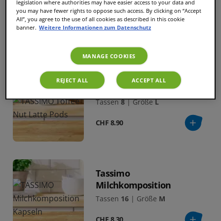
Caramel
legislation where authorities may have easier access to your data and
you may have fewer rights to oppose such access. By clicking on “Accept
Tassen
8
|
Größe
L
All”, you agree to the use of all cookies as described in this cookie
banner.
Weitere Informationen zum Datenschutz
CHF 8.90
MANAGE COOKIES
REJECT ALL
ACCEPT ALL
Toffee Nut Latte
Tassen
8
|
Größe
L
CHF 8.90
Tassimo
Milchkomposition
Tassen
16
|
Größe
M
CHF 8.30