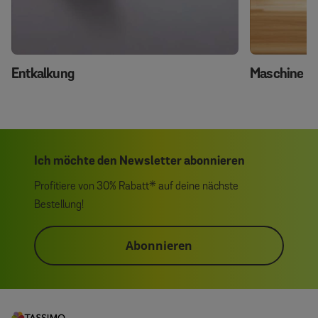
Entkalkung
Maschine re
Ich möchte den Newsletter abonnieren
Profitiere von 30% Rabatt* auf deine nächste
Bestellung!
Abonnieren