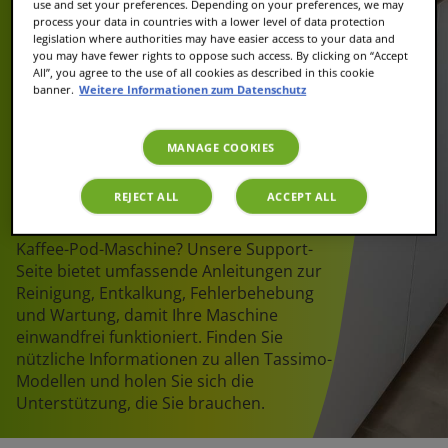
use and set your preferences. Depending on your preferences, we may
Pod-
process your data in countries with a lower level of data protection
legislation where authorities may have easier access to your data and
you may have fewer rights to oppose such access. By clicking on “Accept
Maschinen
All”, you agree to the use of all cookies as described in this cookie
banner.
Weitere Informationen zum Datenschutz
MANAGE COOKIES
REJECT ALL
ACCEPT ALL
Brauchen Sie Hilfe mit Ihrer Tassimo
Kaffee-Pod-Maschine? Unsere Support-
Seite bietet umfassende Anleitungen zur
Reinigung, Entkalkung, Fehlerbehebung
und Wartung, damit Ihre Maschine
einwandfrei funktioniert. Finden Sie
nützliche Informationen zu allen Tassimo-
Modellen und holen Sie sich die
Unterstützung, die Sie brauchen.