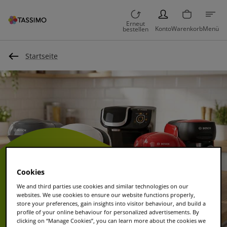
PERSON
Erneut
Konto
Warenkorb
Menü
bestellen
Startseite
Cookies
We and third parties use cookies and similar technologies on our
Unterstützung
websites. We use cookies to ensure our website functions properly,
store your preferences, gain insights into visitor behaviour, and build a
für Kaffee-
profile of your online behaviour for personalized advertisements. By
clicking on “Manage Cookies”, you can learn more about the cookies we