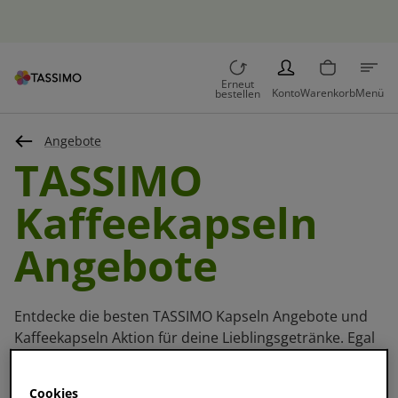
Lieferzeit 1 Werktag
PERSON
Erneut
Konto
Warenkorb
Menü
bestellen
Angebote
TASSIMO
Kaffeekapseln
Angebote
Entdecke die besten TASSIMO Kapseln Angebote und
Kaffeekapseln Aktion für deine Lieblingsgetränke. Egal
ob Multipacks, Vielfaltspakete oder einzelne Sorten –
hier findest du alle aktuellen Deals, um Kaffeekapseln
Cookies