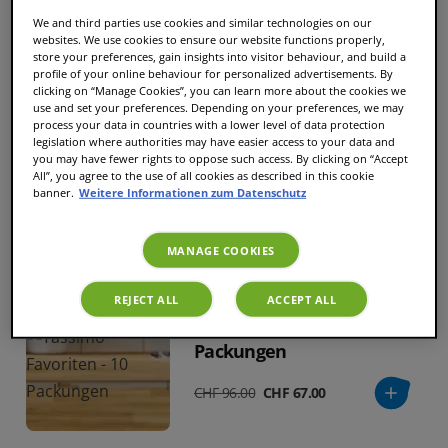
Tassimo günstig zu kaufen.
We and third parties use cookies and similar technologies on our
websites. We use cookies to ensure our website functions properly,
store your preferences, gain insights into visitor behaviour, and build a
Sortieren und Filtern
profile of your online behaviour for personalized advertisements. By
clicking on “Manage Cookies”, you can learn more about the cookies we
use and set your preferences. Depending on your preferences, we may
process your data in countries with a lower level of data protection
legislation where authorities may have easier access to your data and
Bester schwarzer Kaffee -
you may have fewer rights to oppose such access. By clicking on “Accept
All”, you agree to the use of all cookies as described in this cookie
10 Packungen
banner.
Weitere Informationen zum Datenschutz
CHF 98.05
CHF 67.70
MANAGE COOKIES
REJECT ALL
ACCEPT ALL
Tassimo-Favoriten - 10
Packungen
CHF 96.00
CHF 67.00